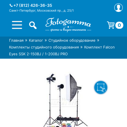
Skip
+7 (812) 426-36-35
to
Санкт-Петербург, Московский пр., д. 25/1
content
0
Корзина пуста.
»
»
»
Главная
Каталог
Студийное оборудование
Интернет-магазин фототехники
Магазин фотоаксессуаров foto-
»
Комплекты студийного оборудования
Комплект Falcon
Foto-Gamma в СПб
gamma.ru
Eyes SSK 2-150BJ / 1-200BJ PRO