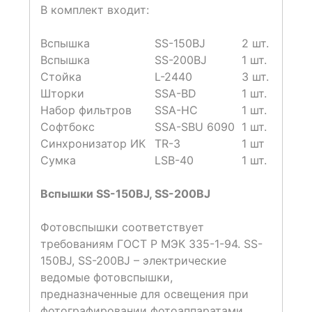
В комплект входит:
Вспышка
SS-150BJ
2 шт.
Вспышка
SS-200BJ
1 шт.
Стойка
L-2440
3 шт.
Шторки
SSA-BD
1 шт.
Набор фильтров
SSA-HC
1 шт.
Софтбокс
SSA-SBU 6090
1 шт.
Синхронизатор ИК
TR-3
1 шт
Сумка
LSB-40
1 шт.
Вспышки SS-150BJ, SS-200BJ
Фотовспышки соответствует
требованиям ГОСТ Р МЭК 335-1-94. SS-
150BJ, SS-200BJ – электрические
ведомые фотовспышки,
предназначенные для освещения при
фотографировании фотоаппаратами,