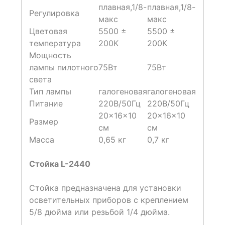
плавная,1/8-
плавная,1/8-
Регулировка
макс
макс
Цветовая
5500 ±
5500 ±
температура
200К
200К
Мощность
лампы пилотного
75Вт
75Вт
света
Тип лампы
галогеновая
галогеновая
Питание
220В/50Гц
220В/50Гц
20×16×10
20×16×10
Размер
см
см
Масса
0,65 кг
0,7 кг
Стойка L-2440
Стойка предназначена для установки
осветительных приборов с креплением
5/8 дюйма или резьбой 1/4 дюйма.