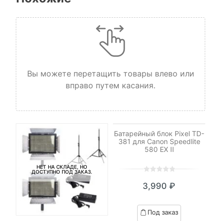
Вы можете перетащить товары влево или
вправо путем касания.
НЕТ НА СКЛАДЕ, НО
ДОСТУПНО ПОД ЗАКАЗ.
Батарейный блок Pixel TD-
381 для Canon Speedlite
580 EX II
НЕТ НА СКЛАДЕ, НО
ДОСТУПНО ПОД ЗАКАЗ.
0
5
0
3,990
₽
out
of
based
Под заказ
on