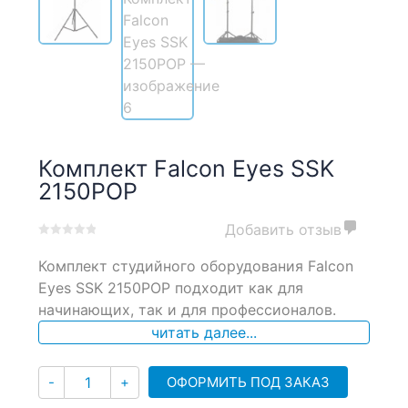
Комплект Falcon Eyes SSK
2150POP
Добавить отзыв
0
5
0
Комплект студийного оборудования Falcon
out
of
Eyes SSK 2150POP подходит как для
based
начинающих, так и для профессионалов.
on
читать далее...
customer
ratings
Количество
ОФОРМИТЬ ПОД ЗАКАЗ
-
+