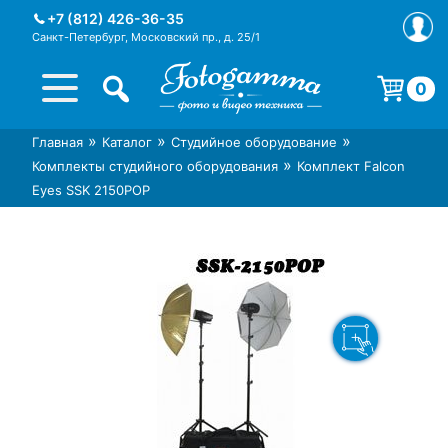
Skip
+7 (812) 426-36-35
to
Санкт-Петербург, Московский пр., д. 25/1
content
0
Корзина пуста.
»
»
»
Главная
Каталог
Студийное оборудование
Интернет-магазин фототехники
Магазин фотоаксессуаров foto-
»
Комплекты студийного оборудования
Комплект Falcon
Foto-Gamma в СПб
gamma.ru
Eyes SSK 2150POP