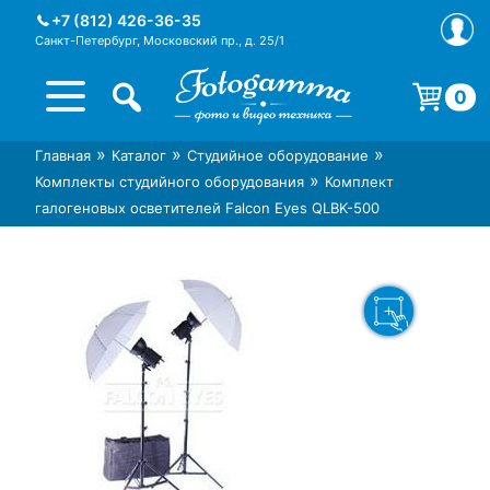
Skip
+7 (812) 426-36-35
to
Санкт-Петербург, Московский пр., д. 25/1
content
0
Корзина пуста.
»
»
»
Главная
Каталог
Студийное оборудование
Интернет-магазин фототехники
Магазин фотоаксессуаров foto-
»
Комплекты студийного оборудования
Комплект
Foto-Gamma в СПб
gamma.ru
галогеновых осветителей Falcon Eyes QLBK-500