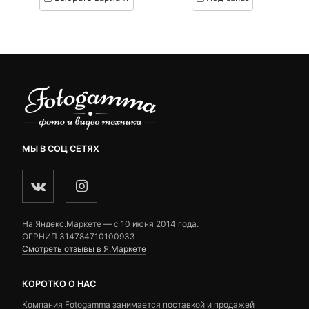
on
on
₽.
вляла
24,150 ₽.
составляла
customer
customer
 ₽.
24,900 ₽.
ratings
ratings
МЫ В СОЦ СЕТЯХ
На Яндекс.Маркете — c 10 июня 2014 года.
ОГРНИП 314784710100933
Смотреть отзывы в Я.Маркете
КОРОТКО О НАС
Компания Fotogamma занимается поставкой и продажей