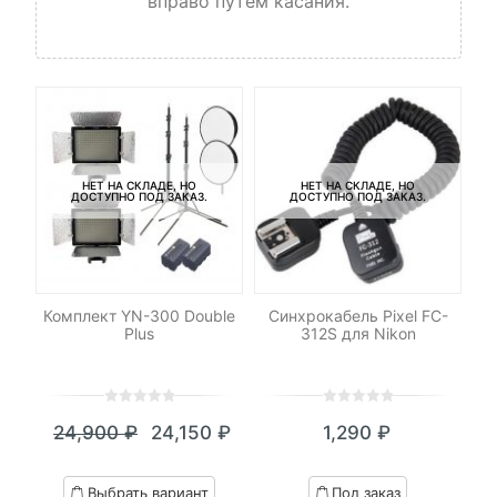
вправо путем касания.
НЕТ НА СКЛАДЕ, НО
НЕТ НА СКЛАДЕ, НО
ДОСТУПНО ПОД ЗАКАЗ.
ДОСТУПНО ПОД ЗАКАЗ.
le
Комплект YN-300 Double
Синхрокабель Pixel FC-
Plus
312S для Nikon
0
5
0
0
5
0
₽
24,900
₽
24,150
₽
1,290
₽
out
out
я
начальная
Текущая
Первоначальная
of
of
цена:
цена
based
based
Выбрать вариант
Под заказ