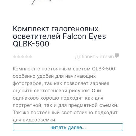
Комплект галогеновых
осветителей Falcon Eyes
QLBK-500
Добавить отзыв
0
5
0
Комплект с постоянным светом QLBK-500
out
of
особенно удобен для начинающих
based
фотографов, так как позволяет заранее
on
оценить светотеневой рисунок. Они
customer
ratings
одинаково хорошо подходят как для
портретной, так и для предметной съемки.
Так же постоянный свет отлично подходит
для видеосъемки.
читать далее...