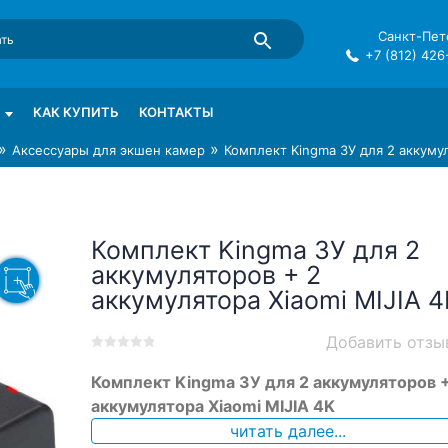
Санкт-Пете
+7 (812) 426
mma в СПб
КАК КУПИТЬ
КОНТАКТЫ
»
»
Аксессуары для экшен камер
Комплект Kingma ЗУ для 2 аккумул
Комплект Kingma ЗУ для 2
аккумуляторов + 2
аккумулятора Xiaomi MIJIA 4
Добавить отзы
0
5
0
Комплект Kingma ЗУ для 2 аккумуляторов +
out
of
аккумулятора Xiaomi MIJIA 4K
based
читать далее...
on