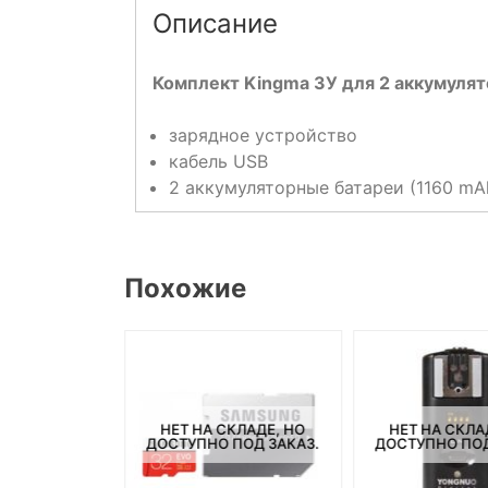
Описание
Комплект Kingma ЗУ для 2 аккумулято
зарядное устройство
кабель USB
2 аккумуляторные батареи (1160 mA
Похожие
СКЛАДЕ, НО
НЕТ НА СКЛАДЕ, НО
НЕТ НА СКЛА
ПОД ЗАКАЗ.
ДОСТУПНО ПОД ЗАКАЗ.
ДОСТУПНО ПОД