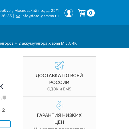
рбург, Московский пр., д. 25/1
МОЙ ПРОФИЛЬ
0
-36-35
|
info@foto-gamma.ru
Корзина пуста.
яторов + 2 аккумулятора Xiaomi MIJIA 4K
ДОСТАВКА ПО ВСЕЙ
РОССИИ
K
СДЭК и EMS
в
 2
ГАРАНТИЯ НИЗКИХ
ЦЕН