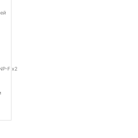
лей
NP-F х2
м