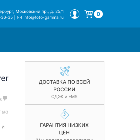
рбург, Московский пр., д. 25/1
МОЙ ПРОФИЛЬ
0
-36-35
|
info@foto-gamma.ru
Корзина пуста.
er
ДОСТАВКА ПО ВСЕЙ
РОССИИ
СДЭК и EMS
в
тью
ГАРАНТИЯ НИЗКИХ
 и
ЦЕН