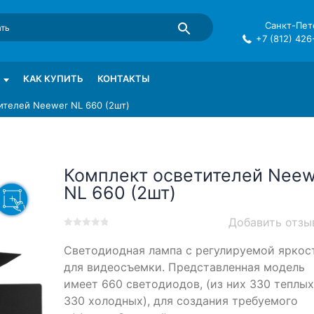
Санкт-Пете
+7 (812) 426
mma в СПб
КАК КУПИТЬ
КОНТАКТЫ
ителей Neewer NL 660 (2шт)
Комплект осветителей Neew
NL 660 (2шт)
Добавить отзы
0
5
0
Светодиодная лампа с регулируемой яркос
out
of
для видеосъемки. Представленная модель
based
имеет 660 светодиодов, (из них 330 теплых
on
330 холодных), для создания требуемого
customer