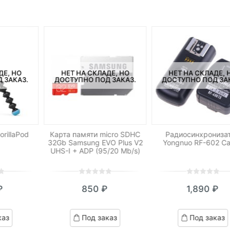
ДЕ, НО
НЕТ НА СКЛАДЕ, НО
НЕТ НА СКЛАДЕ, 
 ЗАКАЗ.
ДОСТУПНО ПОД ЗАКАЗ.
ДОСТУПНО ПОД ЗА
rillaPod
Карта памяти micro SDHC
Радиосинхрониза
32Gb Samsung EVO Plus V2
Yongnuo RF-602 C
UHS-I + ADP (95/20 Mb/s)
0
5
0
0
5
0
₽
850
₽
1,890
₽
out
out
of
of
based
based
каз
Под заказ
Под заказ
on
on
customer
customer