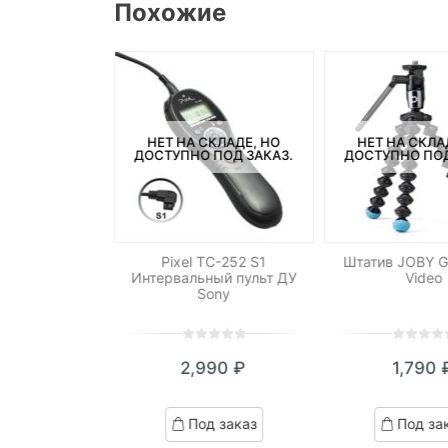
Похожие
СКЛАДЕ, НО
НЕТ НА СКЛАДЕ, НО
НЕТ НА СКЛА
ПОД ЗАКАЗ.
ДОСТУПНО ПОД ЗАКАЗ.
ДОСТУПНО ПОД
 Pixel FC-312S
Pixel TC-252 S1
Штатив JOBY Go
 Nikon
Интервальный пульт ДУ
Video
Sony
0
5
0
0
5
0
290
₽
2,990
₽
1,790
out
out
of
of
ed
based
based
д заказ
Под заказ
Под за
on
on
omer
customer
customer