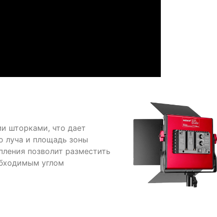
и шторками, что дает
о луча и площадь зоны
пления позволит разместить
обходимым углом