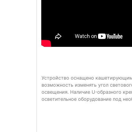
Устройство оснащено кашетирующим
возможность изменять угол световог
освещения. Наличие U-образного кре
осветительное оборудование под не