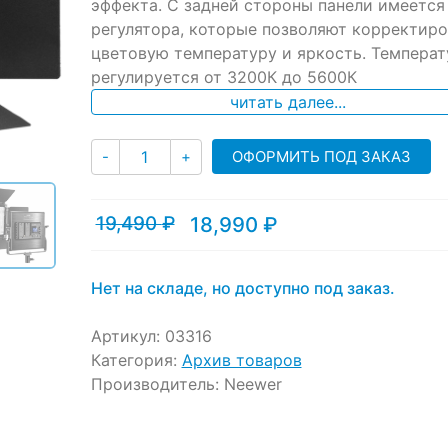
ratings
эффекта. С задней стороны панели имеется
регулятора, которые позволяют корректиро
цветовую температуру и яркость. Температ
регулируется от 3200К до 5600К
читать далее...
Количество
ОФОРМИТЬ ПОД ЗАКАЗ
-
+
19,490
₽
18,990
₽
Текущая
Первоначальная
цена:
цена
18,990 ₽.
составляла
19,490 ₽.
Нет на складе, но доступно под заказ.
Артикул:
03316
Категория:
Архив товаров
Производитель:
Neewer