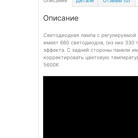
Описание
Детали
Отзывы (0)
Описание
Светодиодная лампа с регулируемой
имеет 660 светодиодов, (из них 330 
эффекта. С задней стороны панели им
корректировать цветовую температур
5600К