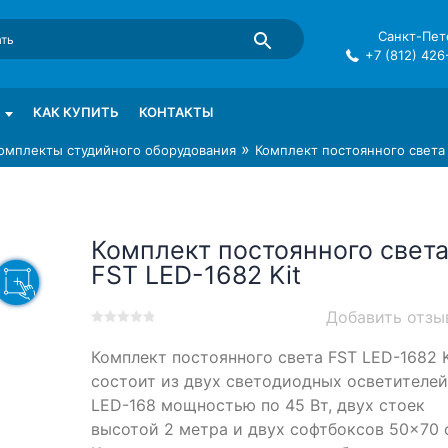
Санкт-Пете
+7 (812) 426
mma в СПб
КАК КУПИТЬ
КОНТАКТЫ
»
омплекты студийного оборудования
Комплект постоянного света 
Комплект постоянного свет
FST LED-1682 Kit
Добавить отзы
0
5
0
Комплект постоянного света FST LED-1682 K
out
of
состоит из двух светодиодных осветителей
based
LED-168 мощностью по 45 Вт, двух стоек
on
высотой 2 метра и двух софтбоксов 50×70 
customer