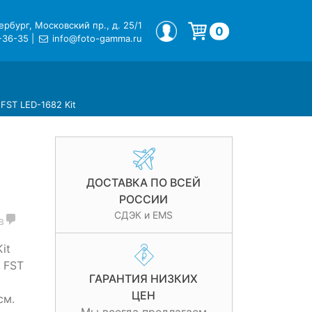
рбург, Московский пр., д. 25/1
МОЙ ПРОФИЛЬ
0
-36-35
|
info@foto-gamma.ru
Корзина пуста.
FST LED-1682 Kit
а
ДОСТАВКА ПО ВСЕЙ
РОССИИ
СДЭК и EMS
в
it
 FST
ГАРАНТИЯ НИЗКИХ
ЦЕН
см.