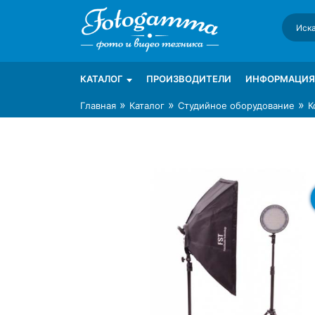
Skip
to
content
Интернет-магазин фототехники Foto-Ga
Магазин фотоаксессуаров foto-gamma.ru
КАТАЛОГ
ПРОИЗВОДИТЕЛИ
ИНФОРМАЦИЯ
»
»
»
Главная
Каталог
Студийное оборудование
К