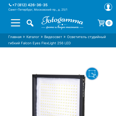
Skip
+7 (812) 426-36-35
to
Санкт-Петербург, Московский пр., д. 25/1
content
0
Корзина пуста.
»
»
»
Главная
Каталог
Видеосвет
Осветитель студийный
Интернет-магазин фототехники
Магазин фотоаксессуаров foto-
гибкий Falcon Eyes FlexLight 256 LED
Foto-Gamma в СПб
gamma.ru