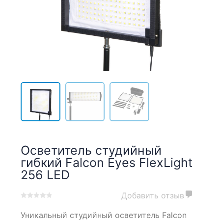
Осветитель студийный
гибкий Falcon Eyes FlexLight
256 LED
Добавить отзыв
0
5
0
Уникальный студийный осветитель Falcon
out