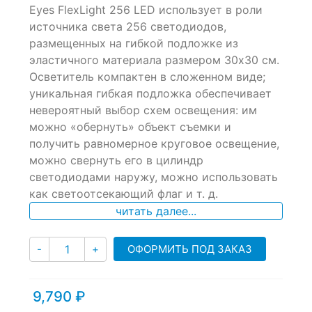
of
Eyes FlexLight 256 LED использует в роли
based
источника света 256 светодиодов,
on
размещенных на гибкой подложке из
customer
ratings
эластичного материала размером 30х30 см.
Осветитель компактен в сложенном виде;
уникальная гибкая подложка обеспечивает
невероятный выбор схем освещения: им
можно «обернуть» объект съемки и
получить равномерное круговое освещение,
можно свернуть его в цилиндр
светодиодами наружу, можно использовать
как светоотсекающий флаг и т. д.
читать далее...
Количество
ОФОРМИТЬ ПОД ЗАКАЗ
-
+
9,790
₽