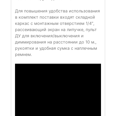
Для повышения удобства использования
в комплект поставки входят складной
каркас с монтажным отверстием 1/4″,
рассеивающий экран на липучке, пульт
ДУ для включения/выключения и
диммирования на расстоянии до 10 м.,
рукоятки и удобная сумка с наплечным
ремнем.