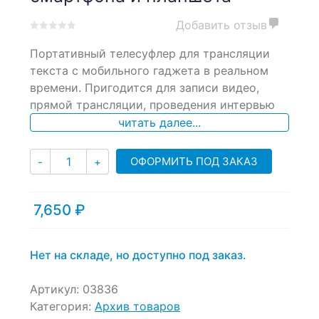
Добавить отзыв
0
5
0
Портативный телесуфлер для трансляции
out
of
текста с мобильного гаджета в реальном
based
времени. Пригодится для записи видео,
on
прямой трансляции, проведения интервью
customer
ratings
читать далее...
Количество
ОФОРМИТЬ ПОД ЗАКАЗ
-
+
7,650
₽
Нет на складе, но доступно под заказ.
Артикул:
03836
Категория:
Архив товаров