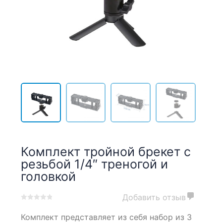
Комплект тройной брекет с
резьбой 1/4″ треногой и
головкой
Добавить отзыв
0
5
0
Комплект представляет из себя набор из 3
out