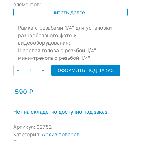
of
элементов:
based
читать далее...
on
customer
ratings
Рамка с резьбами 1/4″ для установки
разнообразного фото и
видеооборудования;
Шаровая голова с резьбой 1/4″
мини-тренога с резьбой 1/4″
Количество
ОФОРМИТЬ ПОД ЗАКАЗ
-
+
590
₽
Нет на складе, но доступно под заказ.
Артикул:
02752
Категория:
Архив товаров