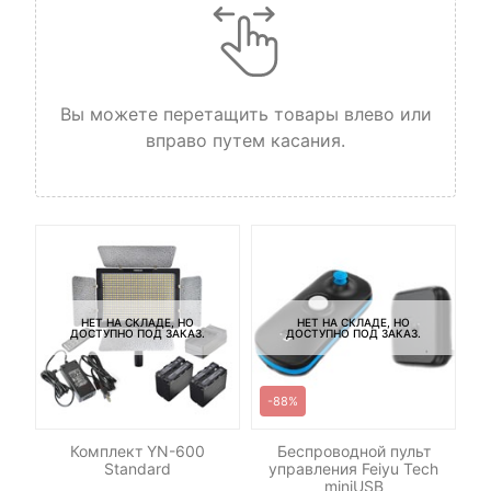
Вы можете перетащить товары влево или
вправо путем касания.
НЕТ НА СКЛАДЕ, НО
НЕТ НА СКЛАДЕ, НО
ДОСТУПНО ПОД ЗАКАЗ.
ДОСТУПНО ПОД ЗАКАЗ.
-88%
M42
Комплект YN-600
Беспроводной пульт
К
Standard
управления Feiyu Tech
miniUSB