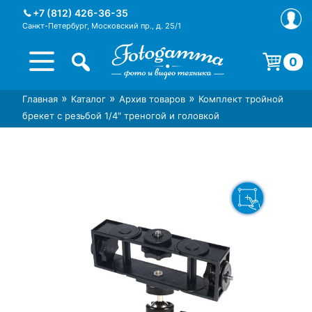
Skip
+7 (812) 426-36-35
to
Санкт-Петербург, Московский пр., д. 25/1
content
0
Корзина пуста.
»
»
»
Главная
Каталог
Архив товаров
Комплект тройной
Интернет-магазин фототехники
Магазин фотоаксессуаров foto-
брекет с резьбой 1/4″ треногой и головкой
Foto-Gamma в СПб
gamma.ru