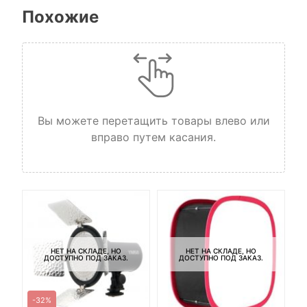
Похожие
Вы можете перетащить товары влево или
вправо путем касания.
НЕТ НА СКЛАДЕ, НО
НЕТ НА СКЛАДЕ, НО
ДОСТУПНО ПОД ЗАКАЗ.
ДОСТУПНО ПОД ЗАКАЗ.
-32%
-