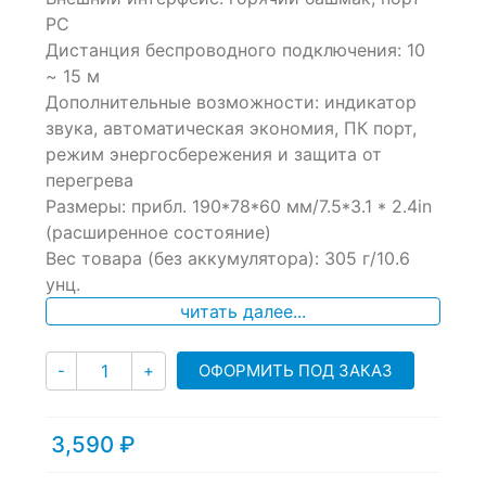
PC
Дистанция беспроводного подключения: 10
~ 15 м
Дополнительные возможности: индикатор
звука, автоматическая экономия, ПК порт,
режим энергосбережения и защита от
перегрева
Размеры: прибл. 190*78*60 мм/7.5*3.1 * 2.4in
(расширенное состояние)
Вес товара (без аккумулятора): 305 г/10.6
унц.
читать далее...
Количество
ОФОРМИТЬ ПОД ЗАКАЗ
-
+
3,590
₽