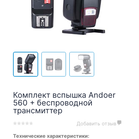
Комплект вспышка Andoer
560 + беспроводной
трансмиттер
Добавить отзыв
0
5
0
Технические характеристики:
out