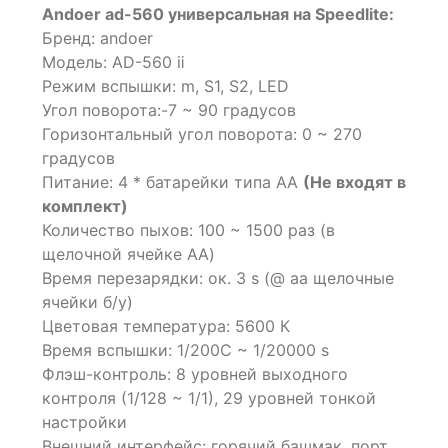
of
Andoer ad-560 универсальная на Speedlite:
based
Бренд: andoer
on
Модель: AD-560 ⅱ
customer
ratings
Режим вспышки: m, S1, S2, LED
Угол поворота:-7 ~ 90 градусов
Горизонтальный угол поворота: 0 ~ 270
градусов
Питание: 4 * батарейки типа АА
(Не входят в
комплект)
Количество пыхов: 100 ~ 1500 раз (в
щелочной ячейке AA)
Время перезарядки: ок. 3 s (@ aa щелочные
ячейки б/у)
Цветовая температура: 5600 К
Время вспышки: 1/200С ~ 1/20000 s
Флэш-контроль: 8 уровней выходного
контроля (1/128 ~ 1/1), 29 уровней тонкой
настройки
Внешний интерфейс: горячий башмак, порт