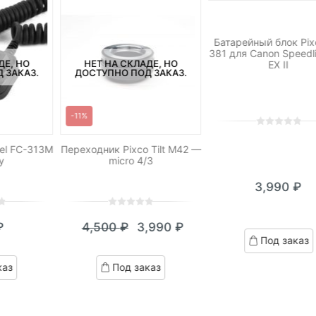
ДОСТУПНО ПОД ЗА
Батарейный блок Pix
381 для Canon Speedl
ДЕ, НО
НЕТ НА СКЛАДЕ, НО
EX II
 ЗАКАЗ.
ДОСТУПНО ПОД ЗАКАЗ.
-11%
0
5
0
out
el FC-313M
Переходник Pixco Tilt M42 —
y
micro 4/3
of
based
3,990
₽
on
customer
0
5
0
ratings
₽
4,500
₽
3,990
₽
out
Текущая
Первоначальная
Под заказ
of
цена:
цена
based
каз
Под заказ
on
3,990 ₽.
составляла
customer
4,500 ₽.
ratings