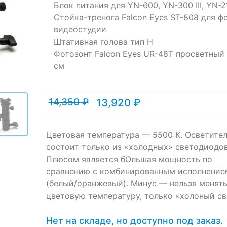
ratings
Блок питания для YN-600, YN-300 III, YN-2
Стойка-тренога Falcon Eyes ST-808 для ф
видеостудии
Штативная голова тип H
Фотозонт Falcon Eyes UR-48T просветный
см
14,350
₽
13,920
₽
Текущая
Первоначальная
цена:
цена
13,920 ₽.
составляла
14,350 ₽.
Цветовая температура — 5500 К. Осветите
состоит только из «холодных» светодиодов
Плюсом является бОльшая мощность по
сравнению с комбинированным исполнение
(белый/оранжевый). Минус — нельзя менят
цветовую температуру, только «холоный св
Нет на складе, но доступно под заказ.