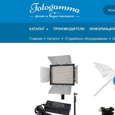
Skip
to
content
Интернет-магазин фототехники Foto-Ga
Магазин фотоаксессуаров foto-gamma.ru
КАТАЛОГ
ПРОИЗВОДИТЕЛИ
ИНФОРМАЦИЯ
»
»
»
Главная
Каталог
Студийное оборудование
К