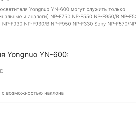
 осветителя Yongnuo YN-600 могут служить только
инальные и аналоги) NP-F750 NP-F550 NP-F950/B NP-F5
0 NP-F930 NP-F930/B NP-F950 NP-F330 Sony NP-F570/NP
ля Yongnuo YN-600:
ED
е с возможностью наклона
НЕТ НА СКЛАДЕ, 