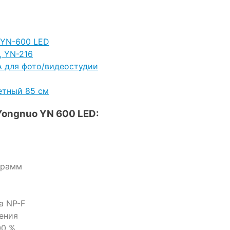
 YN-600 LED
, YN-216
A для фото/видеостудии
етный 85 см
Yongnuo YN 600 LED:
грамм
а NP-F
ения
00 %