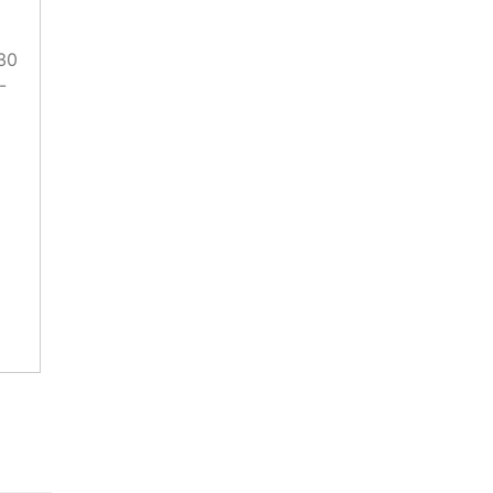
30
-
НО