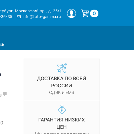
рбург, Московский пр., д. 25/1
МОЙ ПРОФИЛЬ
0
-36-35
|
info@foto-gamma.ru
Корзина пуста.
Kit
D
ДОСТАВКА ПО ВСЕЙ
РОССИИ
СДЭК и EMS
в
ГАРАНТИЯ НИЗКИХ
00
ЦЕН