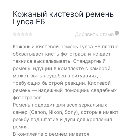
Кожаный кистевой ремень
Lynca E6
Добавить отзыв
0
5
0
Кожаный кистевой ремень Lynca E6 плотно
out
of
обхватывает кисть фотографа и не дает
based
технике выскальзывать. Стандартный
on
ремень, идущий в комплекте с камерой,
customer
ratings
может быть неудобен в ситуациях,
требующих быстрой реакции. Кистевой
ремень — надежный помощник свадебных
фотографов.
Ремень подходит для всех зеркальных
камер (Canon, Nikon, Sony), которые имеют
резьбу под штатив и дуги для крепления
ремня.
В комплекте с ремнем имеется