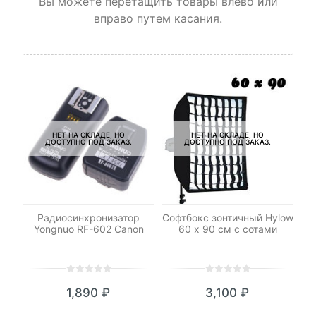
Вы можете перетащить товары влево или
вправо путем касания.
НЕТ НА СКЛАДЕ, НО
НЕТ НА СКЛАДЕ, НО
ДОСТУПНО ПОД ЗАКАЗ.
ДОСТУПНО ПОД ЗАКАЗ.
-
я
Радиосинхронизатор
Софтбокс зонтичный Hylow
К
Yongnuo RF-602 Canon
60 х 90 см с сотами
0
5
0
0
5
0
1,890
₽
3,100
₽
out
out
of
of