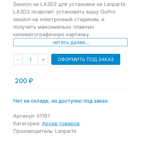
of
Session на LA3D2 для установки на Lanparte
based
LA3D2 позволит установить вашу GoPro
on
session на электронный стедикам, и
customer
ratings
получить максимально плавную
кинематографичную картинку.
читать далее...
Количество
ОФОРМИТЬ ПОД ЗАКАЗ
-
+
200
₽
Нет на складе, но доступно под заказ.
Артикул:
01197
Категория:
Архив товаров
Производитель:
Lanparte