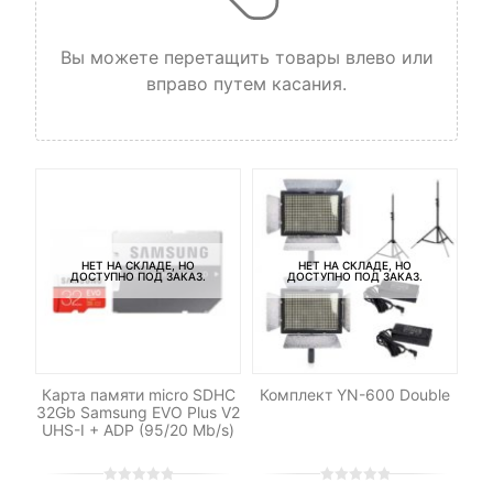
Вы можете перетащить товары влево или
вправо путем касания.
НЕТ НА СКЛАДЕ, НО
НЕТ НА СКЛАДЕ, НО
ДОСТУПНО ПОД ЗАКАЗ.
ДОСТУПНО ПОД ЗАКАЗ.
-
Карта памяти micro SDHC
Комплект YN-600 Double
Н
32Gb Samsung EVO Plus V2
UHS-I + ADP (95/20 Mb/s)