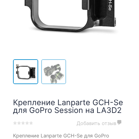
Крепление Lanparte GCH-Se
для GoPro Session на LA3D2
Добавить отзыв
0
5
0
Крепление Lanparte GCH-Se для GoPro
out