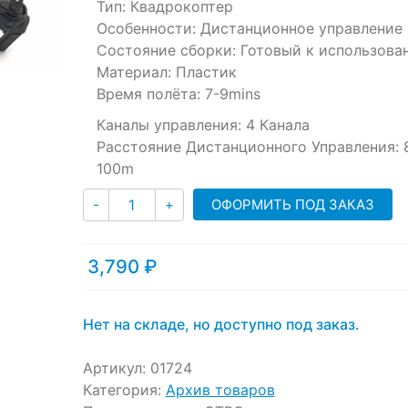
ratings
Тип: Квадрокоптер
Особенности:
Дистанционное управление
Состояние сборки:
Готовый к использова
Материал:
Пластик
Время полёта:
7-9mins
Каналы управления:
4 Канала
Расстояние Дистанционного Управления:
100m
Количество
ОФОРМИТЬ ПОД ЗАКАЗ
-
+
3,790
₽
Нет на складе, но доступно под заказ.
Артикул:
01724
Категория:
Архив товаров