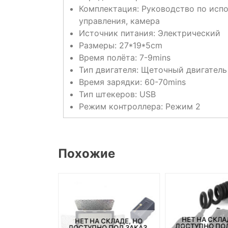
Комплектация:
Руководство по испо
управления, камера
Источник питания:
Электрический
Размеры:
27*19*5cm
Время полёта:
7-9mins
Тип двигателя:
Щеточный двигатель
Время зарядки:
60-70mins
Тип штекеров:
USB
Режим контроллера:
Режим 2
Похожие
СКЛАДЕ, НО
НЕТ НА СКЛА
НЕТ НА СКЛАДЕ, НО
ПОД ЗАКАЗ.
ДОСТУПНО ПОД
ДОСТУПНО ПОД ЗАКАЗ.