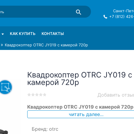
Санкт-Пете
+7 (812) 426
mma в СПб
КАК КУПИТЬ
КОНТАКТЫ
»
Квадрокоптер OTRC JY019 с камерой 720p
Квадрокоптер OTRC JY019 с
камерой 720p
Добавить отзы
0
5
0
Квадрокоптер OTRC JY019 с камерой 720p
out
of
читать далее...
based
on
Бренд:
otrc
customer