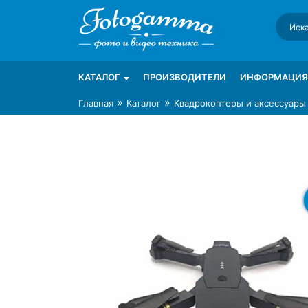
Skip
to
content
Интернет-магазин фототехники Foto-Ga
Магазин фотоаксессуаров foto-gamma.ru
КАТАЛОГ
ПРОИЗВОДИТЕЛИ
ИНФОРМАЦИЯ
»
»
Главная
Каталог
Квадрокоптеры и аксессуары