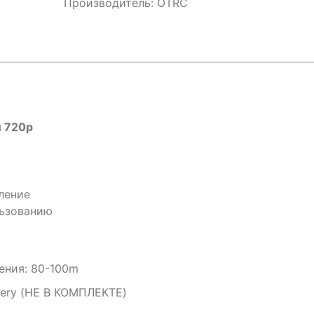
Производитель:
OTRC
й 720p
ление
льзованию
ения:
80-100m
ttery (НЕ В КОМПЛЕКТЕ)