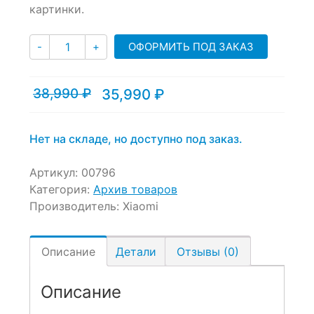
картинки.
on
customer
Количество
ratings
ОФОРМИТЬ ПОД ЗАКАЗ
-
+
38,990
₽
35,990
₽
Текущая
Первоначальная
цена:
цена
35,990 ₽.
составляла
38,990 ₽.
Нет на складе, но доступно под заказ.
Артикул:
00796
Категория:
Архив товаров
Производитель:
Xiaomi
Описание
Детали
Отзывы (0)
Описание