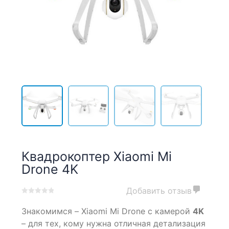
Квадрокоптер Xiaomi Mi
Drone 4K
Добавить отзыв
0
5
0
Знакомимся – Xiaomi Mi Drone с камерой
4K
out
of
– для тех, кому нужна отличная детализация
based