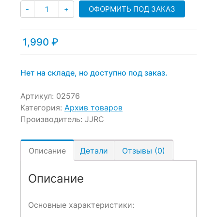
Количество
ОФОРМИТЬ ПОД ЗАКАЗ
-
+
on
customer
ratings
1,990
₽
Нет на складе, но доступно под заказ.
Артикул:
02576
Категория:
Архив товаров
Производитель:
JJRC
Описание
Детали
Отзывы (0)
Описание
Основные характеристики: