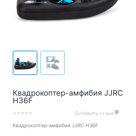
Квадрокоптер-амфибия JJRC
H36F
Добавить отзыв
0
5
0
Квадрокоптер-амфибия JJRC H36F
out
of
based