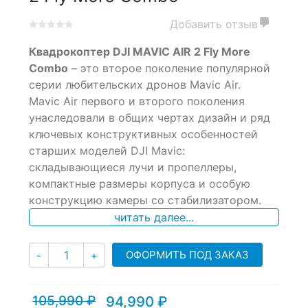
Добавить отзыв
0
5
0
Квадрокоптер DJI MAVIC AIR 2 Fly More
out
of
Combo
– это второе поколение популярной
based
серии любительских дронов Mavic Air.
on
Mavic Air первого и второго поколения
customer
ratings
унаследовали в общих чертах дизайн и ряд
ключевых конструктивных особенностей
старших моделей DJI Mavic:
складывающиеся лучи и пропеллеры,
компактные размеры корпуса и особую
конструкцию камеры со стабилизатором.
читать далее...
Количество
ОФОРМИТЬ ПОД ЗАКАЗ
-
+
105,990
₽
94,990
₽
Текущая
Первоначальная