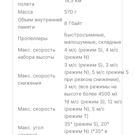
18,5 км
полета
Масса
570 г
Объем внутренней
8 Гбайт
памяти
Быстросъемные,
Пропеллеры
малошумные, складные
Макс. скорость
4 м/с (режим S), 4 м/с
набора высоты
(режим N)
3 м/с (режим S), 3 м/с
(режим N), 5 м/с (режим S
Макс. скорость
при резком снижении),
снижения
3 м/с (все режимы на
высоте более 4500 м)
19 м/с (режим S), 12 м/с
Макс. скорость
(режим N), 5 м/с
(режим T)
35° (режим S), 20°
Макс. угол
(режим N) (*35° в
наклона