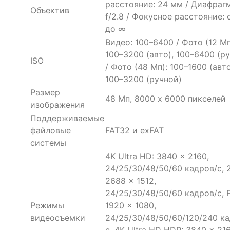
расстояние: 24 мм / Диафрагм
Объектив
f/2.8 / Фокусное расстояние: 
до ∞
Видео: 100–6400 / Фото (12 Мп
100–3200 (авто), 100–6400 (р
ISO
/ Фото (48 Мп): 100–1600 (авто
100–3200 (ручной)
Размер
48 Мп, 8000 x 6000 пикселей
изображения
Поддерживаемые
файловые
FAT32 и exFAT
системы
4K Ultra HD: 3840 x 2160,
24/25/30/48/50/60 кадров/с, 2
2688 x 1512,
24/25/30/48/50/60 кадров/с, 
Режимы
1920 x 1080,
видеосъемки
24/25/30/48/50/60/120/240 к
с, 4K Ultra HD HDR: 3840 x 216