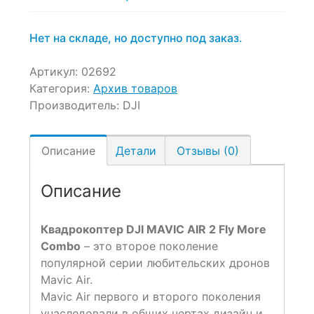
цена:
цена
94,990 ₽.
составляла
105,990 ₽.
Нет на складе, но доступно под заказ.
Артикул:
02692
Категория:
Архив товаров
Производитель:
DJI
Описание
Детали
Отзывы (0)
Описание
Квадрокоптер DJI MAVIC AIR 2 Fly More
Combo
– это второе поколение
популярной серии любительских дронов
Mavic Air.
Mavic Air первого и второго поколения
унаследовали в общих чертах дизайн и