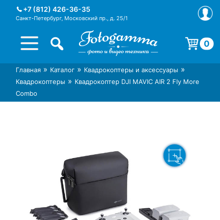
Skip
+7 (812) 426-36-35
to
Санкт-Петербург, Московский пр., д. 25/1
content
0
Корзина пуста.
»
»
»
Главная
Каталог
Квадрокоптеры и аксессуары
Интернет-магазин фототехники
Магазин фотоаксессуаров foto-
»
Квадрокоптеры
Квадрокоптер DJI MAVIC AIR 2 Fly More
Foto-Gamma в СПб
gamma.ru
Combo