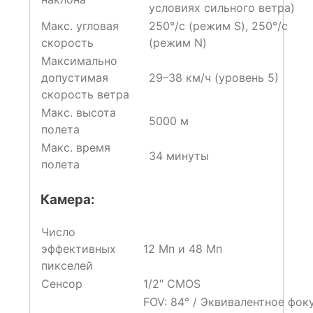
условиях сильного ветра)
Макс. угловая
250°/с (режим S), 250°/с
скорость
(режим N)
Максимально
допустимая
29–38 км/ч (уровень 5)
скорость ветра
Макс. высота
5000 м
полета
Макс. время
34 минуты
полета
Камера:
Число
эффективных
12 Мп и 48 Мп
пикселей
Сенсор
1/2″ CMOS
FOV: 84° / Эквивалентное фок