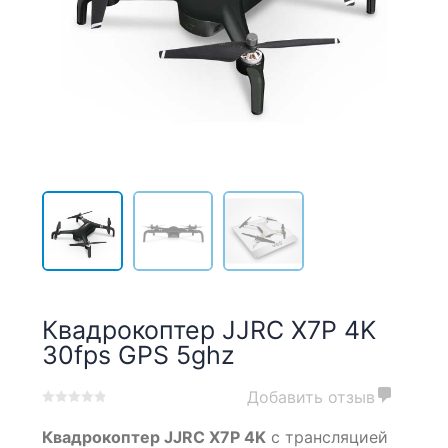
Квадрокоптер JJRC X7P 4K
30fps GPS 5ghz
Добавить отзыв
0
5
0
Квадрокоптер JJRC X7P 4K
с трансляцией
out