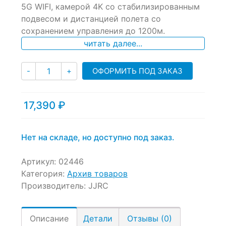
of
5G WIFI, камерой 4K со стабилизированным
based
подвесом и дистанцией полета со
on
сохранением управления до 1200м.
customer
ratings
читать далее...
Количество
ОФОРМИТЬ ПОД ЗАКАЗ
-
+
17,390
₽
Нет на складе, но доступно под заказ.
Артикул:
02446
Категория:
Архив товаров
Производитель:
JJRC
Описание
Детали
Отзывы (0)