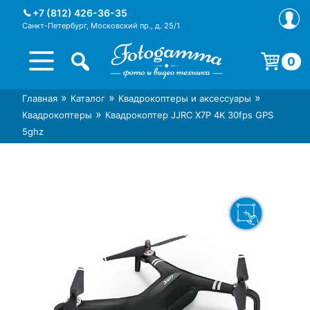
Skip
+7 (812) 426-36-35
to
Санкт-Петербург, Московский пр., д. 25/1
content
0
Корзина пуста.
»
»
»
Главная
Каталог
Квадрокоптеры и аксессуары
Интернет-магазин фототехники
Магазин фотоаксессуаров foto-
»
Квадрокоптеры
Квадрокоптер JJRC X7P 4K 30fps GPS
Foto-Gamma в СПб
gamma.ru
5ghz