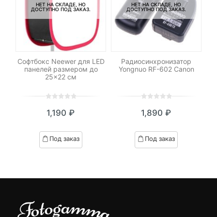
НЕТ НА СКЛАДЕ, НО
НЕТ НА СКЛАДЕ, НО
ДОСТУПНО ПОД ЗАКАЗ.
ДОСТУПНО ПОД ЗАКАЗ.
le
Софтбокс Neewer для LED
Радиосинхронизатор
панелей размером до
Yongnuo RF-602 Canon
25×22 см
0
5
0
0
5
0
₽
1,190
₽
1,890
₽
out
out
я
начальная
of
of
based
based
Под заказ
Под заказ
on
on
₽.
вляла
customer
customer
 ₽.
ratings
ratings