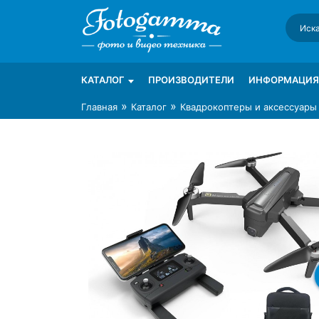
Skip
to
content
Интернет-магазин фототехники Foto-Ga
Магазин фотоаксессуаров foto-gamma.ru
КАТАЛОГ
ПРОИЗВОДИТЕЛИ
ИНФОРМАЦИЯ
»
»
Главная
Каталог
Квадрокоптеры и аксессуары