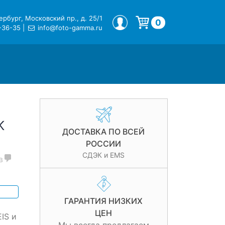
рбург, Московский пр., д. 25/1
МОЙ ПРОФИЛЬ
0
-36-35
|
info@foto-gamma.ru
Корзина пуста.
K
ДОСТАВКА ПО ВСЕЙ
РОССИИ
СДЭК и EMS
в
ГАРАНТИЯ НИЗКИХ
ЦЕН
IS и