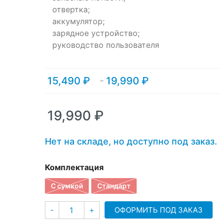
отвертка;
аккумулятор;
зарядное устройство;
руководство пользователя
15,490
₽
19,990
₽
Диапазон
–
цен:
15,490 ₽
–
19,990
₽
19,990 ₽
Нет на складе, но доступно под заказ.
Комплектация
С сумкой
Стандарт
Количество
ОФОРМИТЬ ПОД ЗАКАЗ
-
+