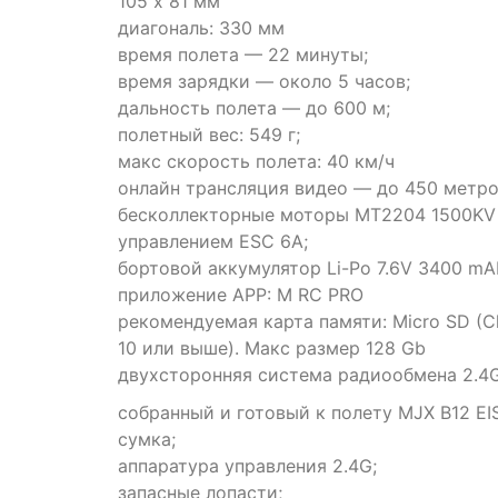
105 х 81 мм
диагональ: 330 мм
время полета — 22 минуты;
время зарядки — около 5 часов;
дальность полета — до 600 м;
полетный вес: 549 г;
макс скорость полета: 40 км/ч
онлайн трансляция видео — до 450 метро
бесколлекторные моторы MT2204 1500KV
управлением ESC 6А;
бортовой аккумулятор Li-Po 7.6V 3400 mA
приложение APP: M RC PRO
рекомендуемая карта памяти: Micro SD (C
10 или выше). Макс размер 128 Gb
двухсторонняя система радиообмена 2.4G
собранный и готовый к полету MJX B12 EIS
сумка;
аппаратура управления 2.4G;
запасные лопасти;