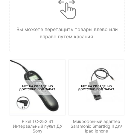
Вы можете перетащить товары влево или
вправо путем касания.
НЕТ НА СКЛАДЕ, НО
НЕТ НА СКЛАДЕ, НО
ДОСТУПНО ПОД ЗАКАЗ.
ДОСТУПНО ПОД ЗАКАЗ.
-N3
Pixel TC-252 S1
Микрофонный адаптер
Ра
Интервальный пульт ДУ
Saramonic SmartRig II для
Sony
ipad iphone