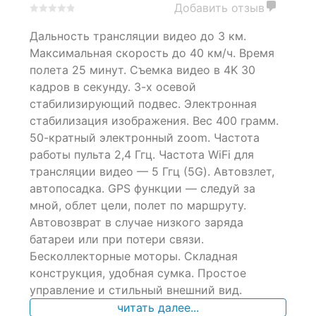
Добавить отзыв
0
5
0
Дальность трансляции видео до 3 км.
out
of
Максимальная скорость до 40 км/ч. Время
based
полета 25 минут. Съемка видео в 4K 30
on
кадров в секунду. 3-х осевой
customer
ratings
стабилизирующий подвес. Электронная
стабилизация изображения. Вес 400 грамм.
50-кратный электронный zoom. Частота
работы пульта 2,4 Ггц. Частота WiFi для
трансляции видео — 5 Ггц (5G). Автовзлет,
автопосадка. GPS функции — следуй за
мной, облет цели, полет по маршруту.
Автовозврат в случае низкого заряда
батареи или при потери связи.
Бесколлекторные моторы. Складная
конструкция, удобная сумка. Простое
управление и стильный внешний вид.
читать далее...