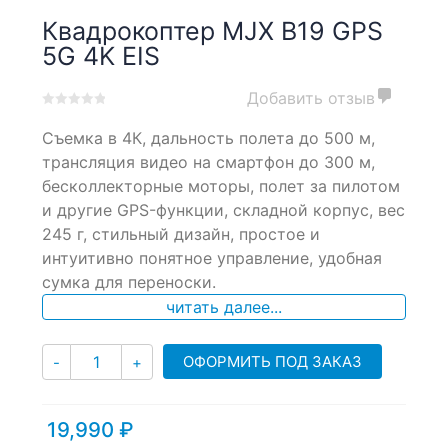
Квадрокоптер MJX B19 GPS
5G 4K EIS
Добавить отзыв
0
5
0
Съемка в 4К, дальность полета до 500 м,
out
of
трансляция видео на смартфон до 300 м,
based
бесколлекторные моторы, полет за пилотом
on
и другие GPS-функции, складной корпус, вес
customer
ratings
245 г, стильный дизайн, простое и
интуитивно понятное управление, удобная
сумка для переноски.
читать далее...
Количество
ОФОРМИТЬ ПОД ЗАКАЗ
-
+
19,990
₽