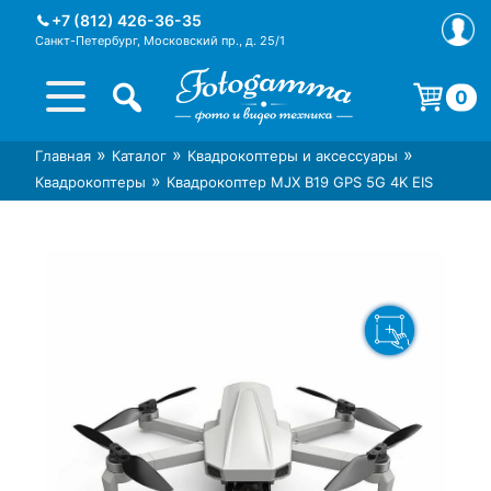
Skip
+7 (812) 426-36-35
to
Санкт-Петербург, Московский пр., д. 25/1
content
0
Корзина пуста.
»
»
»
Главная
Каталог
Квадрокоптеры и аксессуары
Интернет-магазин фототехники
Магазин фотоаксессуаров foto-
»
Квадрокоптеры
Квадрокоптер MJX B19 GPS 5G 4K EIS
Foto-Gamma в СПб
gamma.ru