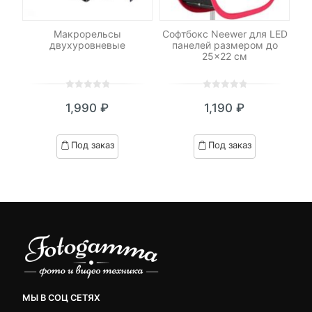
для
Макрорельсы
Софтбокс Neewer для LED
Ш
в
двухуровневые
панелей размером до
25×22 см
0
5
0
0
5
0
1,990
₽
1,190
₽
out
out
of
of
based
based
Под заказ
Под заказ
on
on
customer
customer
ratings
ratings
МЫ В СОЦ СЕТЯХ