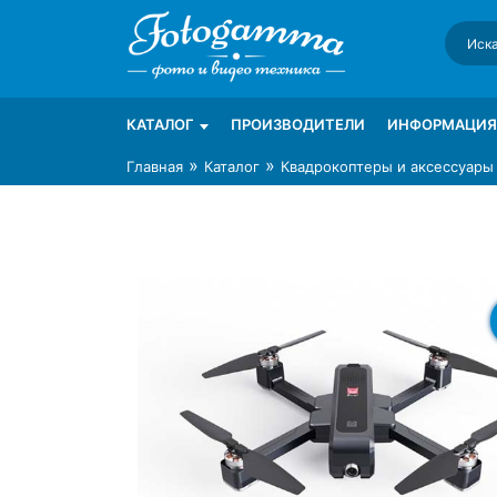
Skip
to
content
Интернет-магазин фототехники Foto-Ga
Магазин фотоаксессуаров foto-gamma.ru
КАТАЛОГ
ПРОИЗВОДИТЕЛИ
ИНФОРМАЦИЯ
»
»
Главная
Каталог
Квадрокоптеры и аксессуары