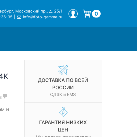
рбург, Московский пр., д. 25/1
МОЙ ПРОФИЛЬ
0
-36-35
|
info@foto-gamma.ru
Корзина пуста.
4K
ДОСТАВКА ПО ВСЕЙ
РОССИИ
СДЭК и EMS
в
ем и
ГАРАНТИЯ НИЗКИХ
ЦЕН