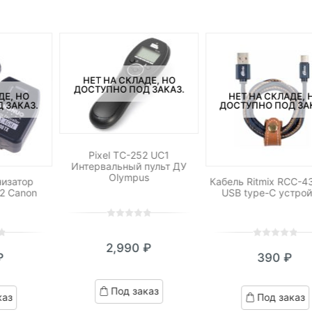
НЕТ НА СКЛАДЕ, НО
ДОСТУПНО ПОД ЗАКАЗ.
ДЕ, НО
НЕТ НА СКЛАДЕ, 
 ЗАКАЗ.
ДОСТУПНО ПОД ЗА
Pixel TC-252 UC1
Интервальный пульт ДУ
Olympus
изатор
Кабель Ritmix RCC-4
2 Canon
USB type-C устро
0
5
0
out
0
5
0
2,990
₽
of
₽
390
₽
out
based
of
on
based
Под заказ
customer
каз
Под заказ
on
ratings
customer