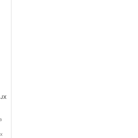
JX
а
ех