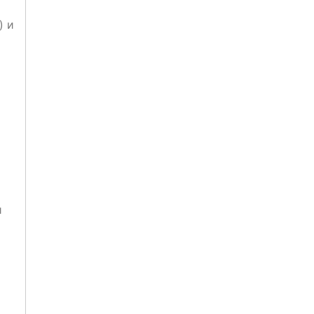
) и
и