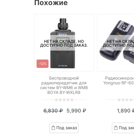
Похожие
СКЛАДЕ, НО
НЕТ НА СКЛАДЕ, НО
НЕТ НА СКЛА
ПОД ЗАКАЗ.
ДОСТУПНО ПОД ЗАКАЗ.
ДОСТУПНО ПОД
-12%
Yongnuo RF-
Беспроводной
Радиосинхрон
2RX
радиопередатчик для
Yongnuo RF-60
систем BY-WM6 и WM8
BOYA BY-WXLR8
0
5
0
0
5
0
290
₽
6,830
₽
5,990
₽
1,890
out
out
Текущая
Первоначальная
of
of
цена:
цена
ed
based
based
д заказ
Под заказ
Под за
on
on
5,990 ₽.
составляла
omer
customer
customer