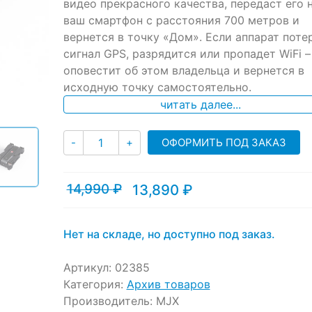
ratings
видео прекрасного качества, передаст его 
ваш смартфон с расстояния 700 метров и
вернется в точку «Дом». Если аппарат поте
сигнал GPS, разрядится или пропадет WiFi –
оповестит об этом владельца и вернется в
исходную точку самостоятельно.
читать далее...
Количество
ОФОРМИТЬ ПОД ЗАКАЗ
-
+
14,990
₽
13,890
₽
Текущая
Первоначальная
цена:
цена
13,890 ₽.
составляла
14,990 ₽.
Нет на складе, но доступно под заказ.
Артикул:
02385
Категория:
Архив товаров
Производитель:
MJX