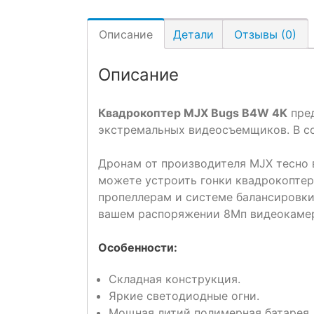
Описание
Детали
Отзывы (0)
Описание
Квадрокоптер MJX Bugs B4W 4K
пред
экстремальных видеосъемщиков. В со
Дронам от производителя MJX тесно в
можете устроить гонки квадрокоптер
пропеллерам и системе балансировки.
вашем распоряжении 8Мп видеокамера
Особенности:
Складная конструкция.
Яркие светодиодные огни.
Мощная литий полимерная батарея,