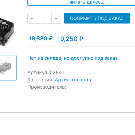
ratings
читать далее...
Количество
ОФОРМИТЬ ПОД ЗАКАЗ
-
+
19,880
₽
19,250
₽
Текущая
Первоначальная
цена:
цена
19,250 ₽.
составляла
19,880 ₽.
Нет на складе, но доступно под заказ.
Артикул:
03841
Категория:
Архив товаров
Производитель: