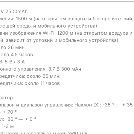
.1V 2500mAh
ения: 1500 м (на открытом воздухе и без препятствий,
ающей среды и мобильного устройства)
ачи изображения Wi-Fi: 1200 м (на открытом воздухе и
й, зависит от условий и мобильного устройства)
оло 26 мин.
оло 4.5 часов
: 5 В / 3 А
онного управления: 3.7 В 300 мАч
редатчика: около 25 мин.
едатчика: около 11 часов
затор
азон и диапазон управления: Наклон (X): -35 ° — + 35 
— + 70 °
: -80 ° — + 0 °
 1-3 м
ображений, следуй за мной: 3-10 млн