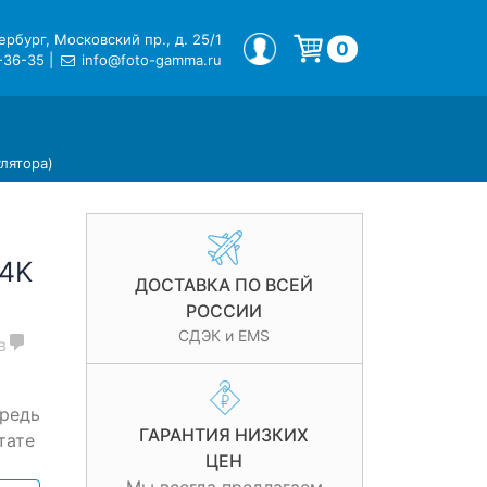
рбург, Московский пр., д. 25/1
МОЙ ПРОФИЛЬ
0
-36-35
|
info@foto-gamma.ru
Корзина пуста.
лятора)
 4K
ДОСТАВКА ПО ВСЕЙ
РОССИИ
СДЭК и EMS
в
ередь
ГАРАНТИЯ НИЗКИХ
тате
ЦЕН