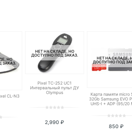
НЕТ НА СКЛАДЕ, НО
ДОСТУПНО ПОД ЗАКАЗ.
НЕТ НА СКЛАДЕ, 
ДЕ, НО
ДОСТУПНО ПОД ЗА
 ЗАКАЗ.
Pixel TC-252 UC1
Интервальный пульт ДУ
Olympus
Карта памяти micro
xel CL-N3
32Gb Samsung EVO P
UHS-I + ADP (95/20 
0
5
0
out
0
5
0
2,990
₽
of
850
₽
out
based