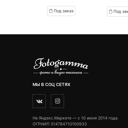
of
of
ed
based
based
д заказ
Под заказ
Под за
on
on
omer
customer
customer
ngs
ratings
ratings
МЫ В СОЦ СЕТЯХ
На Яндекс.Маркете — c 10 июня 2014 года.
ОГРНИП 314784710100933