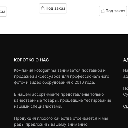
of
on
based
Под заказ
customer
Под заказ
каз
on
ratings
customer
ratings
КОРОТКО О НАС
А
Компания Fotogamma занимается поставкой и
На
продажей аксессуаров для профессионального
ад
фото- и видео оборудования с 2010 года.
По
В нашем ассортименте представлены только
Су
качественные товары, прошедшие тестирование
нашими специалистами.
См
Продукция плохого качества отсеивается и мы
рады предложить вашему вниманию