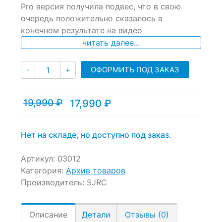
of
Pro версия получила подвес, что в свою
based
очередь положительно сказалось в
on
конечном результате на видео
customer
ratings
читать далее...
Количество
ОФОРМИТЬ ПОД ЗАКАЗ
-
+
19,990
₽
17,990
₽
Текущая
Первоначальная
цена:
цена
17,990 ₽.
составляла
19,990 ₽.
Нет на складе, но доступно под заказ.
Артикул:
03012
Категория:
Архив товаров
Производитель:
SJRC
Описание
Детали
Отзывы (0)