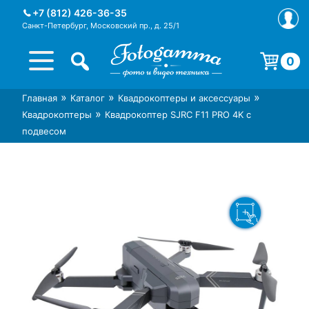
Skip
+7 (812) 426-36-35
to
Санкт-Петербург, Московский пр., д. 25/1
content
0
Корзина пуста.
»
»
»
Главная
Каталог
Квадрокоптеры и аксессуары
Интернет-магазин фототехники
Магазин фотоаксессуаров foto-
»
Квадрокоптеры
Квадрокоптер SJRC F11 PRO 4K с
Foto-Gamma в СПб
gamma.ru
подвесом