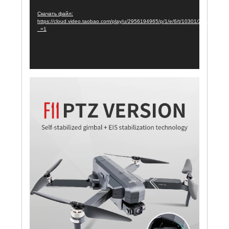
Скачать файл:
https://cloud.video.taobao.com/play/u/2956194965/p/1/e/6/t/10301/28044265
_=1