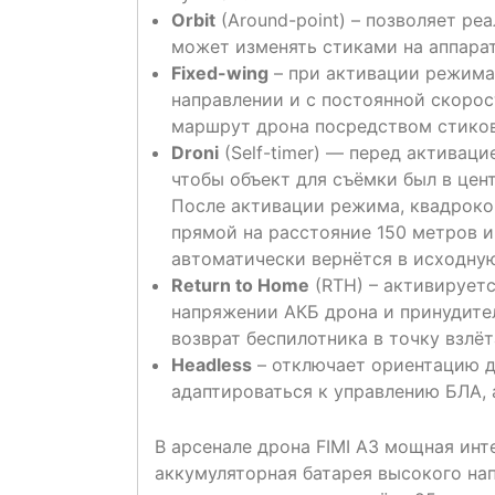
Orbit
(Around-point) – позволяет ре
может изменять стиками на аппарат
Fixed-wing
– при активации режима
направлении и с постоянной скоро
маршрут дрона посредством стиков 
Droni
(Self-timer) — перед активаци
чтобы объект для съёмки был в цен
После активации режима, квадроко
прямой на расстояние 150 метров и
автоматически вернётся в исходну
Return to Home
(RTH) – активируетс
напряжении АКБ дрона и принудите
возврат беспилотника в точку взлё
Headless
– отключает ориентацию д
адаптироваться к управлению БЛА, 
В арсенале дрона FIMI A3 мощная инт
аккумуляторная батарея высокого на