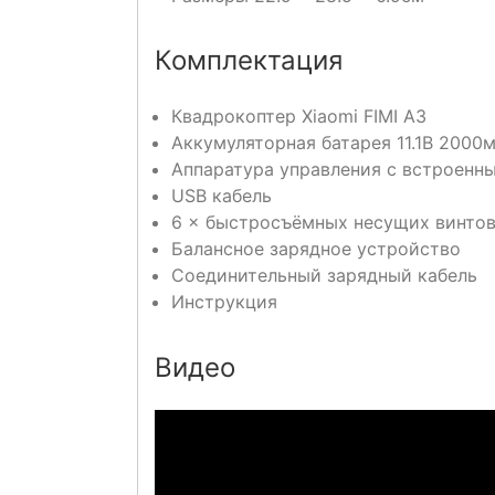
Комплектация
Квадрокоптер Xiaomi FIMI A3
Аккумуляторная батарея 11.1В 2000м
Аппаратура управления с встроенн
USB кабель
6 × быстросъёмных несущих винто
Балансное зарядное устройство
Соединительный зарядный кабель
Инструкция
Видео