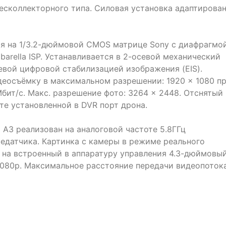
сколлекторного типа. Силовая установка адаптирова
я на 1/3.2-дюймовой CMOS матрице Sony с диафрагмо
barella ISP. Устанавливается в 2-осевой механический
евой цифровой стабилизацией изображения (EIS).
еосъёмку в максимальном разрешении: 1920 × 1080 п
Мбит/с. Макс. разрешение фото: 3264 × 2448. Отснятый
те установленной в DVR порт дрона.
I A3 реализован на аналоговой частоте 5.8ГГц
едатчика. Картинка с камеры в режиме реального
 на встроенный в аппаратуру управления 4.3-дюймовы
1080p. Максимальное расстояние передачи видеопоток