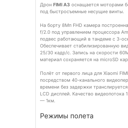
Дрон
FIMI A3
оснащается моторами бе
под быстросъемные несущие винты.
На борту 8Мп FHD камера построенна
f/2.0 под управлением процессора Am
подвес работающий в тандеме с 3-ос
Обеспечивает стабилизированную вид
25/30 кадр/с. Запись на скорости 60
материал сохраняется на microSD кар
Полёт от первого лица для Xiaomi FIM
посредством 40-канального видеопер
времени без задержки транслируется
LCD дисплей. Качество видеопотока 
— 1км.
Режимы полета