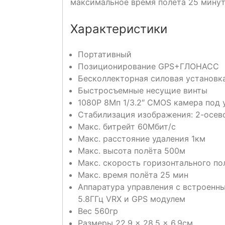
максимальное время полёта 25 минут
Характеристики
Портативный
Позиционирование GPS+ГЛОНАСС
Бесколлекторная силовая установк
Быстросъемные несущие винты
1080P 8Мп 1/3.2″ CMOS камера под 
Стабилизация изображения: 2-осево
Макс. битрейт 60Мбит/с
Макс. расстояние удаления 1км
Макс. высота полёта 500м
Макс. скорость горизонтального по
Макс. время полёта 25 мин
Аппаратура управления с встроенн
5.8ГГц VRX и GPS модулем
Вес 560гр
Размеры 22.9 × 28.5 × 6.9см