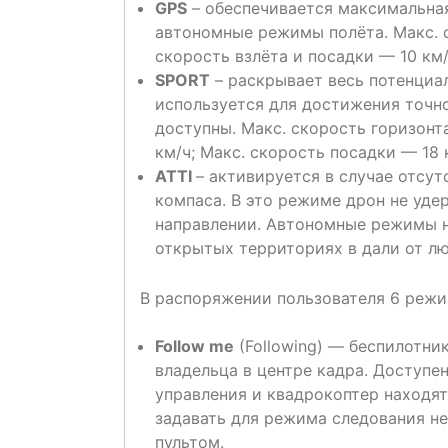
GPS
– обеспечивается максимальна
автономные режимы полёта. Макс. с
скорость взлёта и посадки — 10 км/
SPORT
– раскрывает весь потенциа
используется для достижения точн
доступны. Макс. скорость горизонт
км/ч; Макс. скорость посадки — 18 
ATTI
– активируется в случае отсу
компаса. В это режиме дрон не уде
направлении. Автономные режимы н
открытых территориях в дали от л
В распоряжении пользователя 6 режи
Follow me
(Following) — беспилотни
владельца в центре кадра. Доступе
управления и квадрокоптер находят
задавать для режима следования н
пультом.