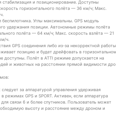
я стабилизация и позиционирование. Доступны
корость горизонтального полёта — 36 км/ч; Макс.
ч.
л беспилотника. Углы максимальны. GPS модуль
ого удержания позиции. Автономные режимы полёта
ального полёта — 64 км/ч; Макс. скорость взлёта — 21
км/ч.
тствия GPS соединения либо из-за некорректной работы
рживает позицию и будет дрейфовать в горизонтально
е доступны. Полёт в ATTI режиме допускается на
юдей и животных на расстоянии прямой видимости дро
мов:
к следует за аппаратурой управления удерживая
н в режимах GPS и SPORT. Активен, если аппаратура
 для связи 6 и более спутников. Пользователь может
еобходимую высоту и расстояние между дроном и