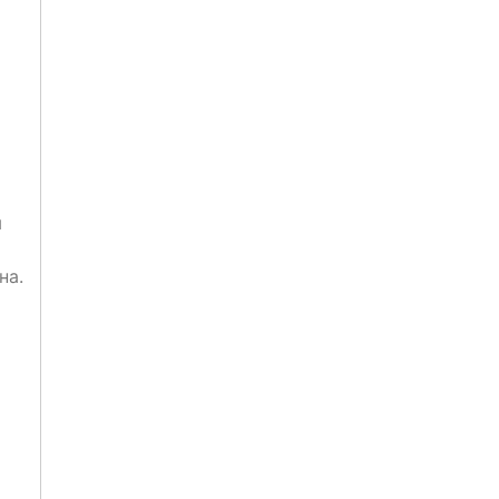
м
на.