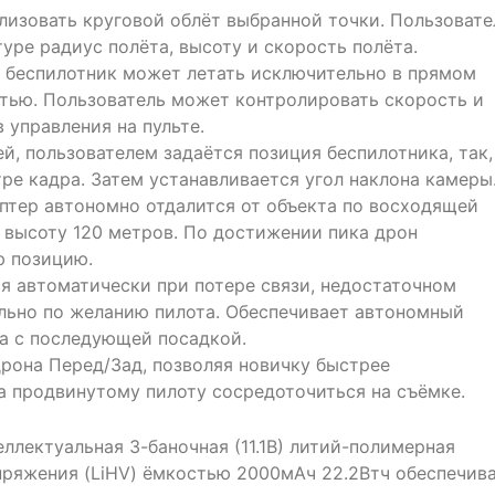
ализовать круговой облёт выбранной точки. Пользовате
уре радиус полёта, высоту и скорость полёта.
 беспилотник может летать исключительно в прямом
стью. Пользователь может контролировать скорость и
управления на пульте.
ей, пользователем задаётся позиция беспилотника, так,
тре кадра. Затем устанавливается угол наклона камеры
птер автономно отдалится от объекта по восходящей
 высоту 120 метров. По достижении пика дрон
ю позицию.
я автоматически при потере связи, недостаточном
льно по желанию пилота. Обеспечивает автономный
та с последующей посадкой.
рона Перед/Зад, позволяя новичку быстрее
а продвинутому пилоту сосредоточиться на съёмке.
еллектуальная 3-баночная (11.1В) литий-полимерная
пряжения (LiHV) ёмкостью 2000мАч 22.2Втч обеспечив