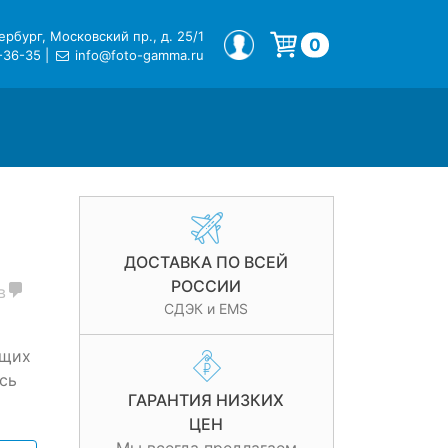
рбург, Московский пр., д. 25/1
МОЙ ПРОФИЛЬ
0
-36-35
|
info@foto-gamma.ru
Корзина пуста.
ДОСТАВКА ПО ВСЕЙ
РОССИИ
в
СДЭК и EMS
ущих
сь
ГАРАНТИЯ НИЗКИХ
ЦЕН