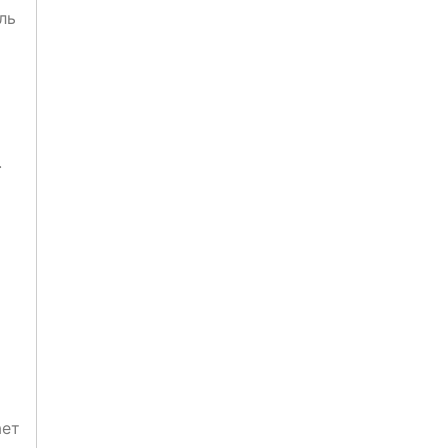
ль
.
ает