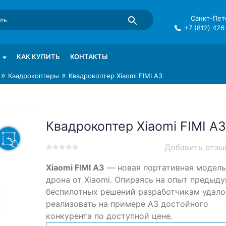
Санкт-Пете
+7 (812) 426
mma в СПб
КАК КУПИТЬ
КОНТАКТЫ
»
»
Квадрокоптеры
Квадрокоптер Xiaomi FIMI A3
Квадрокоптер Xiaomi FIMI A3
Добавить отзы
0
5
0
Xiaomi FIMI A3
— новая портативная модель
out
of
дрона от Xiaomi. Опираясь на опыт предыд
based
беспилотных решений разработчикам удало
on
реализовать на примере A3 достойного
customer
ratings
конкурента по доступной цене.