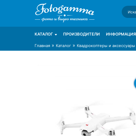
Skip
to
content
Интернет-магазин фототехники Foto-Ga
Магазин фотоаксессуаров foto-gamma.ru
КАТАЛОГ
ПРОИЗВОДИТЕЛИ
ИНФОРМАЦИЯ
»
»
Главная
Каталог
Квадрокоптеры и аксессуары