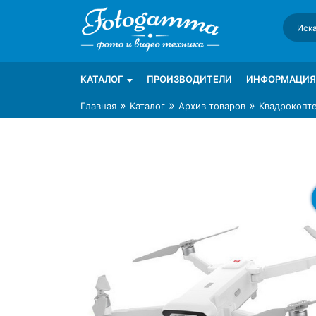
Skip
to
content
Интернет-магазин фототехники Foto-Ga
Магазин фотоаксессуаров foto-gamma.ru
КАТАЛОГ
ПРОИЗВОДИТЕЛИ
ИНФОРМАЦИЯ
»
»
»
Главная
Каталог
Архив товаров
Квадрокопте