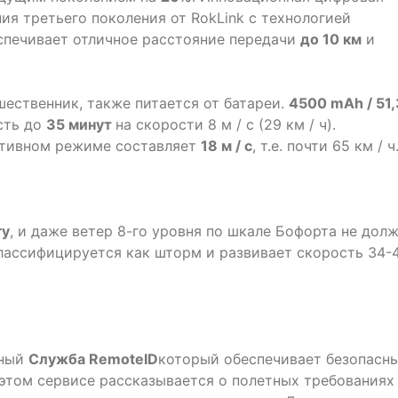
я третьего поколения от RokLink с технологией
спечивает отличное расстояние передачи
до 10 км
и
дшественник, также питается от батареи.
4500 mAh / 51,
сть до
35 минут
на скорости 8 м / с (29 км / ч).
ртивном режиме составляет
18 м / с
, т.е. почти 65 км / ч
гу
, и даже ветер 8-го уровня по шкале Бофорта не дол
классифицируется как шторм и развивает скорость 34-
нный
Служба RemoteID
который обеспечивает безопасн
 этом сервисе рассказывается о полетных требованиях