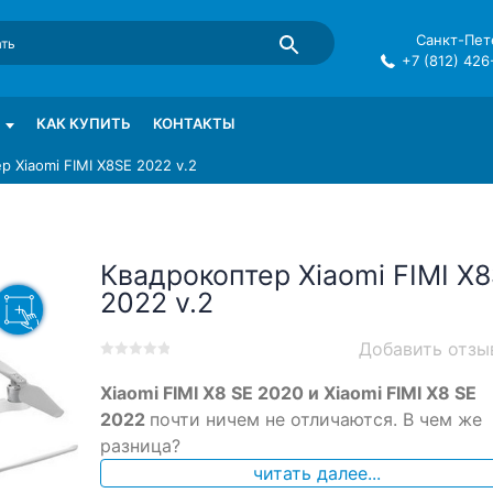
Санкт-Пете
+7 (812) 426
mma в СПб
КАК КУПИТЬ
КОНТАКТЫ
р Xiaomi FIMI X8SE 2022 v.2
Квадрокоптер Xiaomi FIMI X
2022 v.2
Добавить отзы
0
5
0
Xiaomi FIMI X8 SE 2020 и Xiaomi FIMI X8 SE
out
of
2022
почти ничем не отличаются. В чем же
based
разница?
on
читать далее...
customer