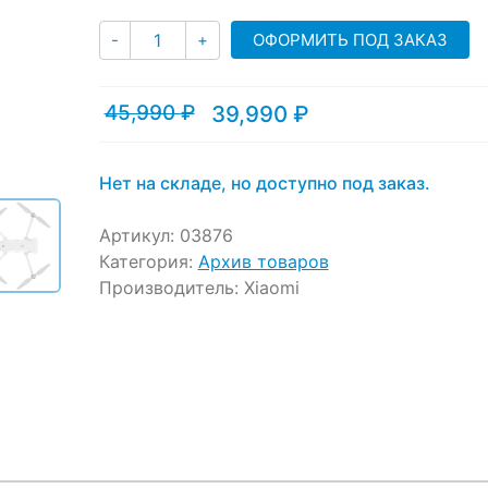
ratings
Количество
ОФОРМИТЬ ПОД ЗАКАЗ
-
+
45,990
₽
39,990
₽
Текущая
Первоначальная
цена:
цена
39,990 ₽.
составляла
45,990 ₽.
Нет на складе, но доступно под заказ.
Артикул:
03876
Категория:
Архив товаров
Производитель:
Xiaomi