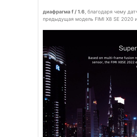
диафрагма f / 1.6
, благодаря чему да
предыдущая модель FIMI X8 SE 2020 им