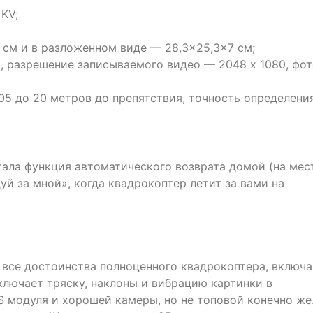
 KV;
 см и в разложенном виде — 28,3×25,3×7 см;
а, разрешение записываемого видео — 2048 х 1080, фо
05 до 20 метров до препятствия, точность определения
тала функция автоматического возврата домой (на мес
уй за мной», когда квадрокоптер летит за вами на
 все достоинства полноценного квадрокоптера, включа
ключает тряску, наклоны и вибрацию картинки в
S модуля и хорошей камеры, но не топовой конечно же