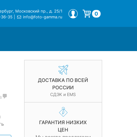
рбург, Московский пр., д. 25/1
МОЙ ПРОФИЛЬ
0
-36-35
|
info@foto-gamma.ru
Корзина пуста.
ДОСТАВКА ПО ВСЕЙ
РОССИИ
СДЭК и EMS
в
м
ГАРАНТИЯ НИЗКИХ
ть
ЦЕН