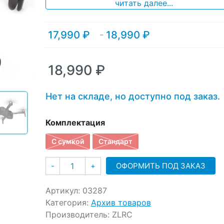
ratings
читать далее...
17,990
₽
18,990
₽
Диапазон
–
цен:
17,990 ₽
–
18,990
₽
18,990 ₽
Нет на складе, но доступно под заказ.
Комплектация
С сумкой
Стандарт
Количество
ОФОРМИТЬ ПОД ЗАКАЗ
-
+
Артикул:
03287
Категория:
Архив товаров
Производитель:
ZLRC