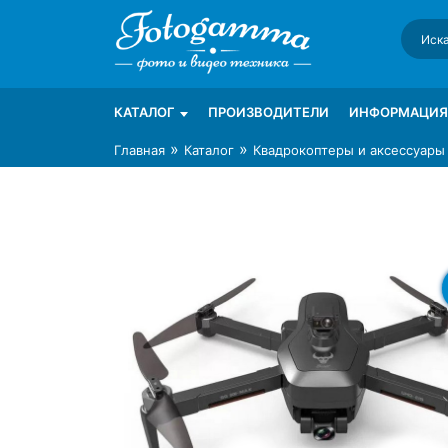
Skip
to
content
Интернет-магазин фототехники Foto-Ga
Магазин фотоаксессуаров foto-gamma.ru
КАТАЛОГ
ПРОИЗВОДИТЕЛИ
ИНФОРМАЦИЯ
»
»
Главная
Каталог
Квадрокоптеры и аксессуары