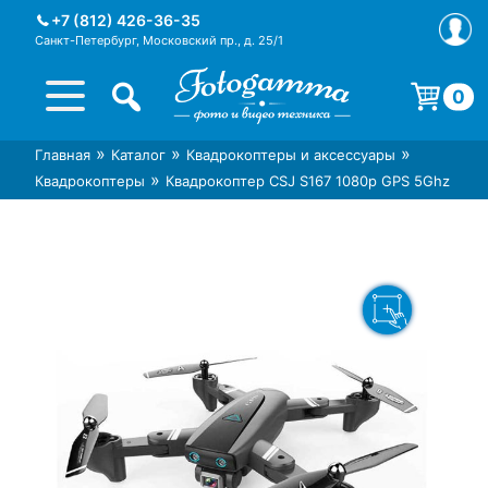
Skip
+7 (812) 426-36-35
to
Санкт-Петербург, Московский пр., д. 25/1
content
0
Корзина пуста.
»
»
»
Главная
Каталог
Квадрокоптеры и аксессуары
Интернет-магазин фототехники
Магазин фотоаксессуаров foto-
»
Квадрокоптеры
Квадрокоптер CSJ S167 1080p GPS 5Ghz
Foto-Gamma в СПб
gamma.ru