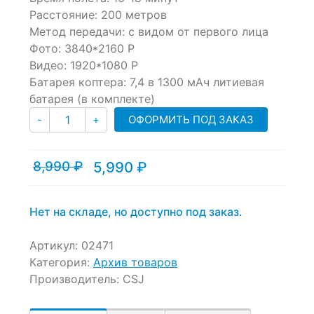
Расстояние: 200 метров
on
customer
Метод передачи: с видом от первого лица
ratings
Фото: 3840*2160 P
Видео: 1920*1080 P
Батарея коптера: 7,4 в 1300 мАч литиевая
батарея (в комплекте)
Количество
ОФОРМИТЬ ПОД ЗАКАЗ
-
+
8,990
₽
5,990
₽
Текущая
Первоначальная
цена:
цена
5,990 ₽.
составляла
8,990 ₽.
Нет на складе, но доступно под заказ.
Артикул:
02471
Категория:
Архив товаров
Производитель:
CSJ