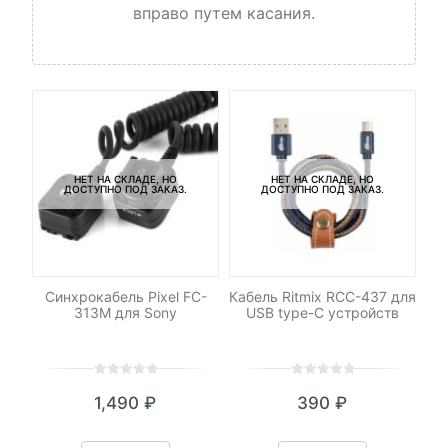
вправо путем касания.
НЕТ НА СКЛАДЕ, НО
НЕТ НА СКЛАДЕ, НО
ДОСТУПНО ПОД ЗАКАЗ.
ДОСТУПНО ПОД ЗАКАЗ.
ет
Синхрокабель Pixel FC-
Кабель Ritmix RCC-437 для
Ра
ny
313M для Sony
USB type-C устройств
0
5
0
0
5
0
1,490
₽
390
₽
out
out
of
of
based
based