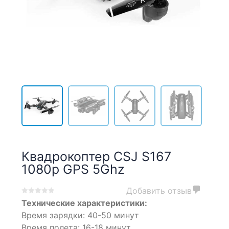
Квадрокоптер CSJ S167
1080p GPS 5Ghz
Добавить отзыв
0
5
0
Технические характеристики:
out
Время зарядки: 40-50 минут
of
Время полета: 16-18 минут
based