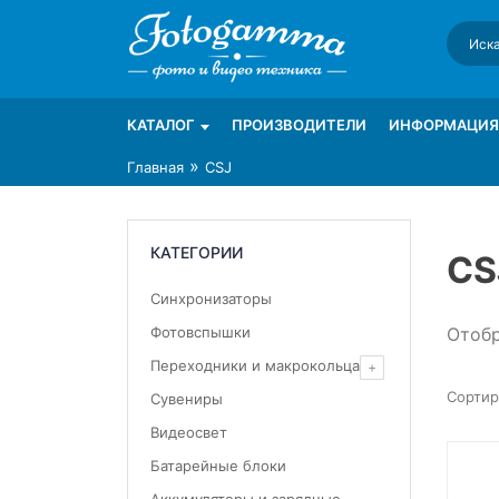
Skip
to
content
Интернет-магазин фототехники Foto-Ga
Магазин фотоаксессуаров foto-gamma.ru
КАТАЛОГ
ПРОИЗВОДИТЕЛИ
ИНФОРМАЦИЯ
»
Главная
CSJ
КАТЕГОРИИ
CS
Синхронизаторы
Отобр
Фотовспышки
Переходники и макрокольца
Сувениры
Видеосвет
Батарейные блоки