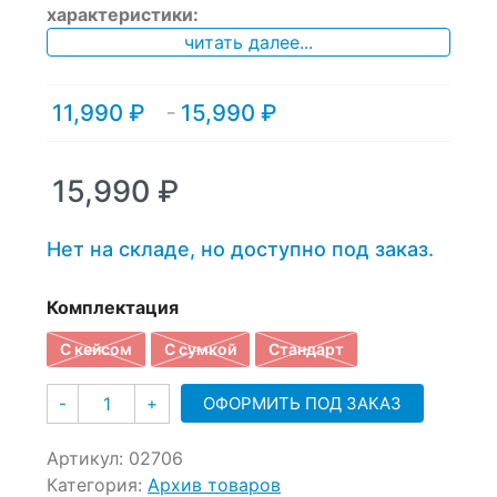
of
характеристики:
based
читать далее...
on
customer
ratings
11,990
₽
15,990
₽
Диапазон
–
цен:
11,990 ₽
–
15,990
₽
15,990 ₽
Нет на складе, но доступно под заказ.
Комплектация
С кейсом
С сумкой
Стандарт
Количество
ОФОРМИТЬ ПОД ЗАКАЗ
-
+
Артикул:
02706
Категория:
Архив товаров