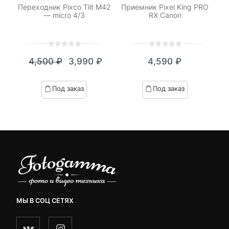
ет
Переходник Pixco Tilt M42
Приемник Pixel King PRO
К
ny
— micro 4/3
RX Canon
0
5
0
0
5
0
4,500
₽
3,990
₽
4,590
₽
out
out
Текущая
Первоначальная
of
of
цена:
цена
based
based
Под заказ
Под заказ
on
on
3,990 ₽.
составляла
customer
customer
4,500 ₽.
ratings
ratings
МЫ В СОЦ СЕТЯХ