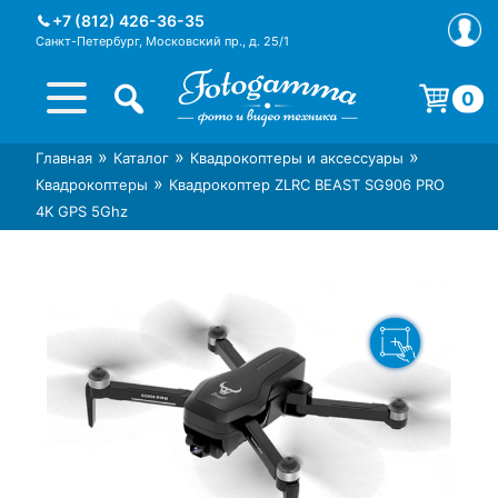
Skip
+7 (812) 426-36-35
to
Санкт-Петербург, Московский пр., д. 25/1
content
0
Корзина пуста.
»
»
»
Главная
Каталог
Квадрокоптеры и аксессуары
Интернет-магазин фототехники
Магазин фотоаксессуаров foto-
»
Квадрокоптеры
Квадрокоптер ZLRC BEAST SG906 PRO
Foto-Gamma в СПб
gamma.ru
4K GPS 5Ghz