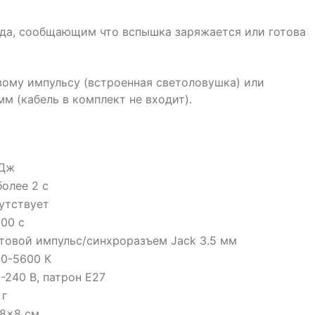
да, сообщающим что вспышка заряжается или готова
ому импульсу (встроенная светоловушка) или
м (кабель в комплект не входит).
 Дж
более 2 с
утствует
000 с
товой импульс/синхроразъем Jack 3.5 мм
0-5600 К
-240 В, патрон E27
 г
8x8 см