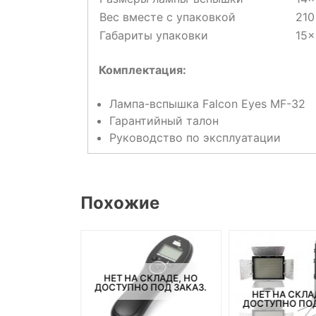
Вес вместе с упаковкой
210
Габариты упаковки
15x
Комплектация:
Лампа-вспышка Falcon Eyes MF-32
Гарантийный талон
Руководство по эксплуатации
Похожие
НЕТ НА СКЛАДЕ, НО
ДОСТУПНО ПОД ЗАКАЗ.
СКЛАДЕ, НО
НЕТ НА СКЛА
ПОД ЗАКАЗ.
ДОСТУПНО ПОД