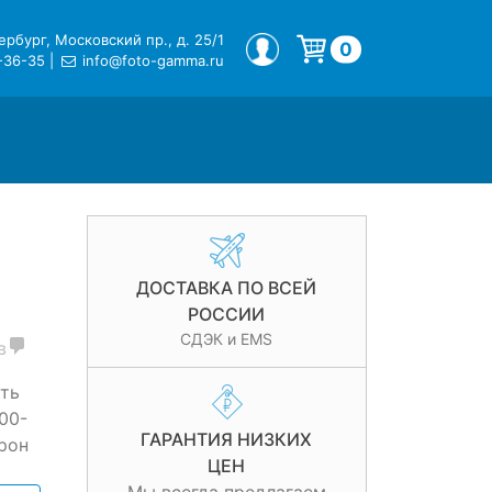
рбург, Московский пр., д. 25/1
МОЙ ПРОФИЛЬ
0
-36-35
|
info@foto-gamma.ru
Корзина пуста.
ДОСТАВКА ПО ВСЕЙ
РОССИИ
СДЭК и EMS
в
ть
00-
ГАРАНТИЯ НИЗКИХ
рон
ЦЕН