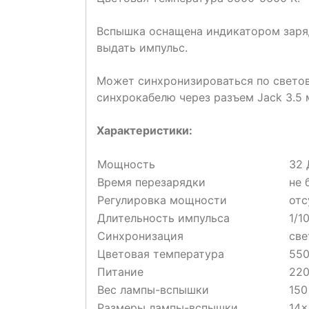
Вспышка оснащена индикатором заря
выдать импульс.
Может синхронизироваться по светов
синхрокабелю через разъем Jack 3.5 м
Характеристики:
Мощность
32
Время перезарядки
не 
Регулировка мощности
отс
Длительность импульса
1/1
Синхронизация
све
Цветовая температура
550
Питание
220
Вес лампы-вспышки
150
Размеры лампы-вспышки
14x