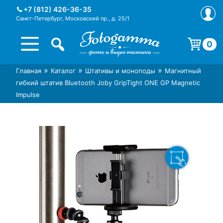
Skip
+7 (812) 426-36-35
to
Санкт-Петербург, Московский пр., д. 25/1
content
0
Корзина пуста.
»
»
»
Главная
Каталог
Штативы и моноподы
Магнитный
Интернет-магазин фототехники
Магазин фотоаксессуаров foto-
гибкий штатив Bluetooth Joby GripTight ONE GP Magnetic
Foto-Gamma в СПб
gamma.ru
Impulse