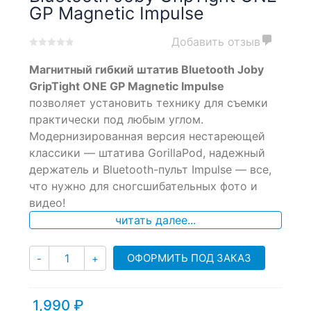
GP Magnetic Impulse
Добавить отзыв
0
5
0
Магнитный гибкий штатив Bluetooth Joby
out
of
GripTight ONE GP Magnetic Impulse
based
позволяет установить технику для съемки
on
практически под любым углом.
customer
ratings
Модернизированная версия нестареющей
классики — штатива GorillaPod, надежный
держатель и Bluetooth-пульт Impulse — все,
что нужно для сногсшибательных фото и
видео!
читать далее...
Количество
ОФОРМИТЬ ПОД ЗАКАЗ
-
+
1,990
₽