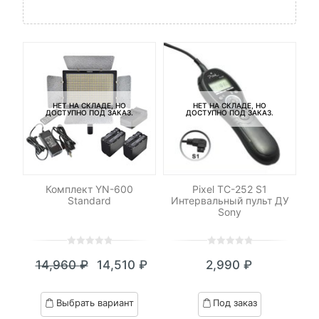
НЕТ НА СКЛАДЕ, НО
НЕТ НА СКЛАДЕ, НО
ДОСТУПНО ПОД ЗАКАЗ.
ДОСТУПНО ПОД ЗАКАЗ.
xel
Комплект YN-600
Pixel TC-252 S1
П
Standard
Интервальный пульт ДУ
Sony
0
5
0
0
5
0
14,960
₽
14,510
₽
2,990
₽
out
out
Текущая
Первоначальная
of
of
цена:
цена
based
based
Выбрать вариант
Под заказ
on
on
14,510 ₽.
составляла