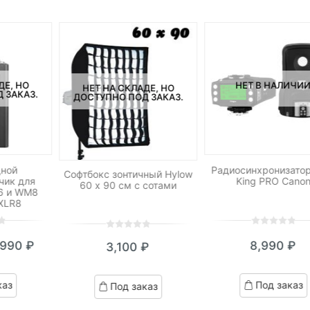
ДЕ, НО
НЕТ В НАЛИЧИ
НЕТ НА СКЛАДЕ, НО
 ЗАКАЗ.
ДОСТУПНО ПОД ЗАКАЗ.
дной
Радиосинхронизатор 
Софтбокс зонтичный Hylow
чик для
King PRO Cano
60 х 90 см с сотами
6 и WM8
XLR8
0
5
0
0
5
0
,990
₽
8,990
₽
3,100
₽
out
out
кущая
ервоначальная
of
of
на:
ена
based
based
каз
Под заказ
Под заказ
on
on
990 ₽.
оставляла
customer
customer