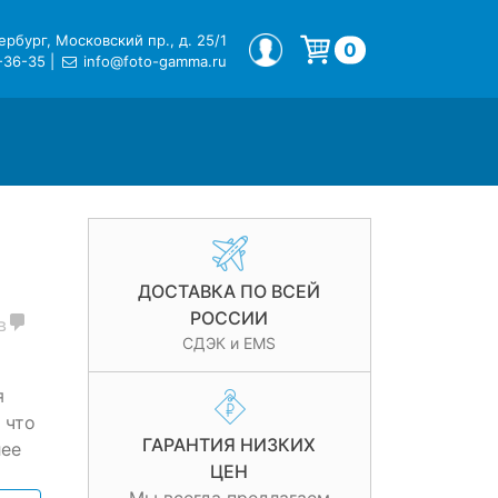
рбург, Московский пр., д. 25/1
МОЙ ПРОФИЛЬ
0
-36-35
|
info@foto-gamma.ru
Корзина пуста.
ДОСТАВКА ПО ВСЕЙ
РОССИИ
в
СДЭК и EMS
я
 что
ГАРАНТИЯ НИЗКИХ
лее
ЦЕН