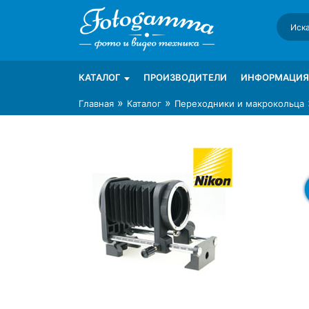
Skip
to
content
Интернет-магазин фототехники Foto-Ga
Магазин фотоаксессуаров foto-gamma.ru
КАТАЛОГ
ПРОИЗВОДИТЕЛИ
ИНФОРМАЦИЯ
»
»
Главная
Каталог
Переходники и макрокольца