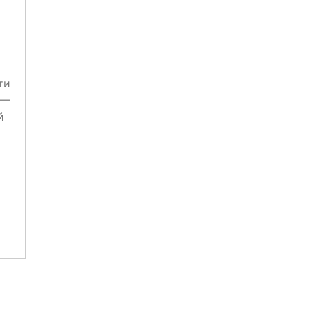
ти
 —
й