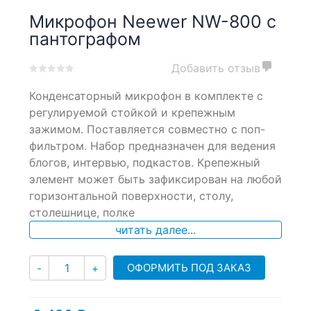
Микрофон Neewer NW-800 с
пантографом
Добавить отзыв
0
5
0
Конденсаторный микрофон в комплекте с
out
of
регулируемой стойкой и крепежным
based
зажимом. Поставляется совместно с поп-
on
фильтром. Набор предназначен для ведения
customer
ratings
блогов, интервью, подкастов. Крепежный
элемент может быть зафиксирован на любой
горизонтальной поверхности, столу,
столешнице, полке
читать далее...
Количество
ОФОРМИТЬ ПОД ЗАКАЗ
-
+