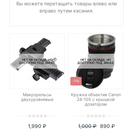
Вы можете перетащить товары влево или
вправо путем касания.
НЕТ НА СКЛАДЕ, НО
НЕТ НА СКЛАДЕ, НО
ДОСТУПНО ПОД ЗАКАЗ.
ДОСТУПНО ПОД ЗАКАЗ.
-11%
C-
Макрорельсы
Кружка объектив Canon
Ш
двухуровневые
24-105 c крышкой
дозатором
0
5
0
0
5
0
1,990
₽
1,000
₽
890
₽
out
out
Текущая
Первоначал
of
of