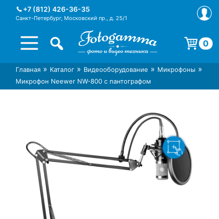
Skip
+7 (812) 426-36-35
to
Санкт-Петербург, Московский пр., д. 25/1
content
0
Корзина пуста.
»
»
»
»
Главная
Каталог
Видеооборудование
Микрофоны
Интернет-магазин фототехники
Магазин фотоаксессуаров foto-
Микрофон Neewer NW-800 с пантографом
Foto-Gamma в СПб
gamma.ru