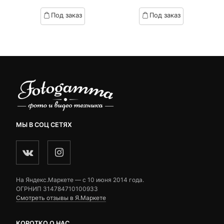
цена:
цена
based
based
Под заказ
Под заказ
on
on
890 ₽.
составляла
customer
customer
1,000 ₽.
ratings
ratings
МЫ В СОЦ СЕТЯХ
На Яндекс.Маркете — c 10 июня 2014 года.
ОГРНИП 314784710100933
Смотреть отзывы в Я.Маркете
КОРОТКО О НАС