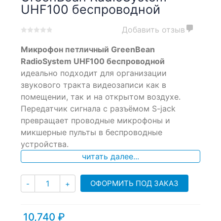
UHF100 беспроводной
Добавить отзыв
0
5
0
Микрофон петличный GreenBean
out
of
RadioSystem UHF100 беспроводной
based
идеально подходит для организации
on
звукового тракта видеозаписи как в
customer
ratings
помещении, так и на открытом воздухе.
Передатчик сигнала с разъёмом S-jack
превращает проводные микрофоны и
микшерные пульты в беспроводные
устройства.
читать далее...
Количество
ОФОРМИТЬ ПОД ЗАКАЗ
-
+
10,740
₽