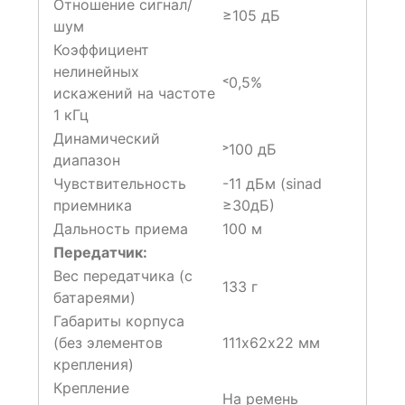
Отношение сигнал/
≥105 дБ
шум
Коэффициент
нелинейных
˂0,5%
искажений на частоте
1 кГц
Динамический
˃100 дБ
диапазон
Чувствительность
-11 дБм (sinad
приемника
≥30дБ)
Дальность приема
100 м
Передатчик:
Вес передатчика (с
133 г
батареями)
Габариты корпуса
(без элементов
111х62х22 мм
крепления)
Крепление
На ремень