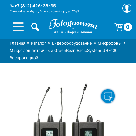
Skip
+7 (812) 426-36-35
to
Санкт-Петербург, Московский пр., д. 25/1
content
0
Корзина пуста.
»
»
»
»
Главная
Каталог
Видеооборудование
Микрофоны
Интернет-магазин фототехники
Магазин фотоаксессуаров foto-
Микрофон петличный GreenBean RadioSystem UHF100
Foto-Gamma в СПб
gamma.ru
беспроводной