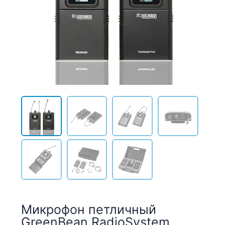
Микрофон петличный
GreenBean RadioSystem