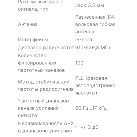
Разъем выходного
Jack 3.5 мм
сигнала, тип
Разнесенная 1/4-
Антенна
волновая гибкая
антенна
Интерфейсы
IR-порт
Диапазон радиочастот
610-629,8 МГц
Количество
фиксированных
100
частотных каналов
PLL (фазовая
Метод стабилизации
автоподстройка
частоты радиосигнала
частоты)
Частотный диапазон
канала усиления
60 Гц…17 кГц
сигнала
Неравномерность АЧХ
˂ +/-3 дБ
в диапазоне усиления