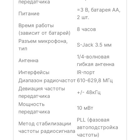
передатчика
=3 В, батарея АА,
Питание
2 шт.
Время работы
8 часов
(зависит от батарей)
Разъем микрофона,
S-Jack 3.5 мм
тип
1/4-волновая
Антенна
гибкая антенна
Интерфейсы
IR-порт
Диапазон радиочастот
610-629,8 МГц
Девиация частоты
+/- 48кГц
передатчика
Мощность
10 мВт
передатчика
PLL (фазовая
Метод стабилизации
автоподстройка
частоты радиосигнала
частоты)