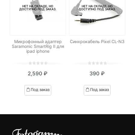
НЕТ НА СКЛАДЕ, НО
НЕТ НА СКЛАДЕ, НО
ДОСТУПНО ПОД ЗАКАЗ.
ДОСТУПНО ПОД ЗАКАЗ.
И
Микрофонный адаптер
Синхрокабель Pixel CL-N3
Saramonic SmartRig II для
ipad iphone
0
5
0
0
5
0
₽
2,590
₽
390
₽
out
out
я
начальная
of
of
based
based
Под заказ
Под заказ
on
on
.
вляла
customer
customer
₽.
ratings
ratings