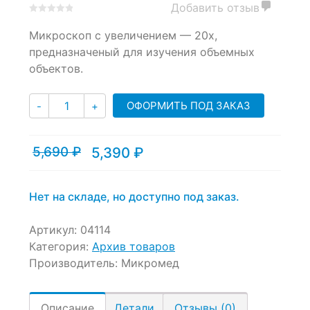
Добавить отзыв
0
5
0
Микроскоп с увеличением — 20х,
out
of
предназначеный для изучения объемных
based
объектов.
on
customer
Количество
ratings
ОФОРМИТЬ ПОД ЗАКАЗ
-
+
5,690
₽
5,390
₽
Текущая
Первоначальная
цена:
цена
5,390 ₽.
составляла
5,690 ₽.
Нет на складе, но доступно под заказ.
Артикул:
04114
Категория:
Архив товаров
Производитель:
Микромед
Описание
Детали
Отзывы (0)