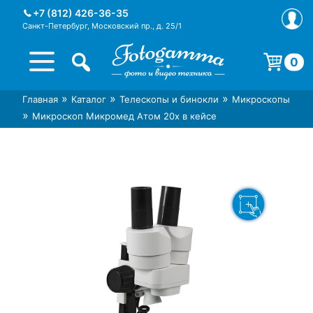
Skip
+7 (812) 426-36-35
to
Санкт-Петербург, Московский пр., д. 25/1
content
0
Корзина пуста.
»
»
»
Главная
Каталог
Телескопы и бинокли
Микроскопы
Интернет-магазин фототехники
Магазин фотоаксессуаров foto-
»
Микроскоп Микромед Атом 20x в кейсе
Foto-Gamma в СПб
gamma.ru