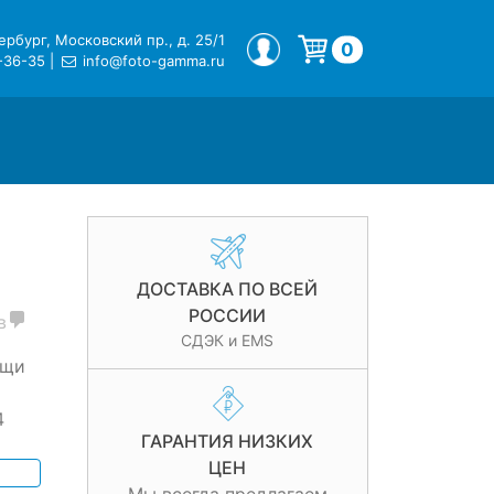
рбург, Московский пр., д. 25/1
МОЙ ПРОФИЛЬ
0
-36-35
|
info@foto-gamma.ru
Корзина пуста.
ДОСТАВКА ПО ВСЕЙ
РОССИИ
в
СДЭК и EMS
ощи
4
ГАРАНТИЯ НИЗКИХ
ЦЕН