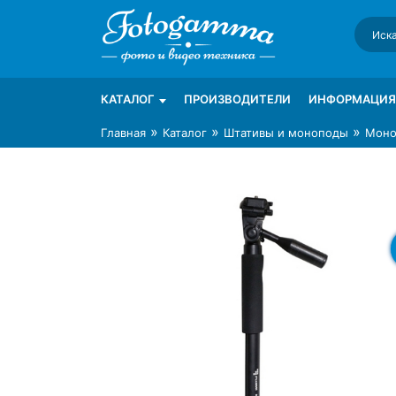
Skip
to
content
Интернет-магазин фототехники Foto-Ga
Магазин фотоаксессуаров foto-gamma.ru
КАТАЛОГ
ПРОИЗВОДИТЕЛИ
ИНФОРМАЦИЯ
»
»
»
Главная
Каталог
Штативы и моноподы
Моно