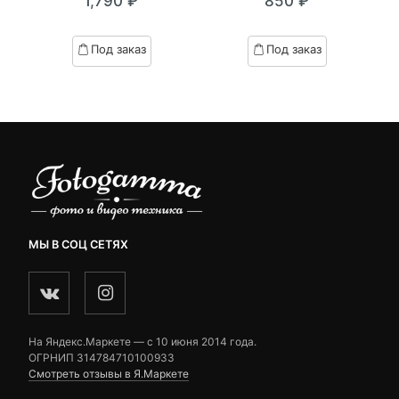
₽
1,790
₽
850
₽
out
out
я
начальная
of
of
based
based
Под заказ
Под заказ
on
on
₽.
вляла
customer
customer
 ₽.
ratings
ratings
МЫ В СОЦ СЕТЯХ
На Яндекс.Маркете — c 10 июня 2014 года.
ОГРНИП 314784710100933
Смотреть отзывы в Я.Маркете