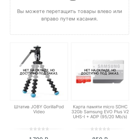
Вы можете перетащить товары влево или
вправо путем касания.
НЕТ НА СКЛАДЕ, НО
НЕТ НА СКЛАДЕ, НО
ДОСТУПНО ПОД ЗАКАЗ.
ДОСТУПНО ПОД ЗАКАЗ.
Штатив JOBY GorillaPod
Карта памяти micro SDHC
Си
Video
32Gb Samsung EVO Plus V2
UHS-I + ADP (95/20 Mb/s)
0
5
0
0
5
0