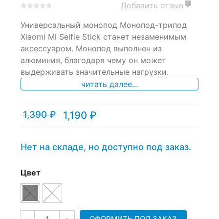
Добавить отзыв
0
5
0
Универсальный монопод Монопод-трипод
out
of
Xiaomi Mi Selfie Stick станет незаменимым
based
аксессуаром. Монопод выполнен из
on
алюминия, благодаря чему он может
customer
ratings
выдерживать значительные нагрузки.
читать далее...
1,390
₽
1,190
₽
Текущая
Первоначальная
цена:
цена
1,190 ₽.
составляла
1,390 ₽.
Нет на складе, но доступно под заказ.
Цвет
Количество
ОФОРМИТЬ ПОД ЗАКАЗ