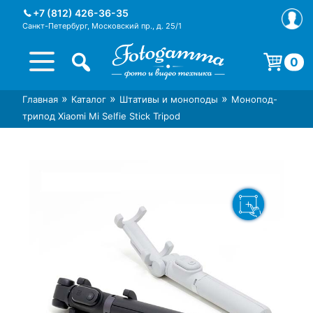
Skip
+7 (812) 426-36-35
to
Санкт-Петербург, Московский пр., д. 25/1
content
0
Корзина пуста.
»
»
»
Главная
Каталог
Штативы и моноподы
Монопод-
Интернет-магазин фототехники
Магазин фотоаксессуаров foto-
трипод Xiaomi Mi Selfie Stick Tripod
Foto-Gamma в СПб
gamma.ru