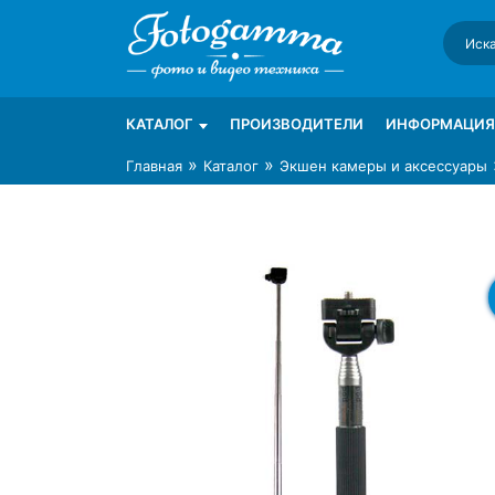
Skip
to
content
Интернет-магазин фототехники Foto-Ga
Магазин фотоаксессуаров foto-gamma.ru
КАТАЛОГ
ПРОИЗВОДИТЕЛИ
ИНФОРМАЦИЯ
»
»
Главная
Каталог
Экшен камеры и аксессуары