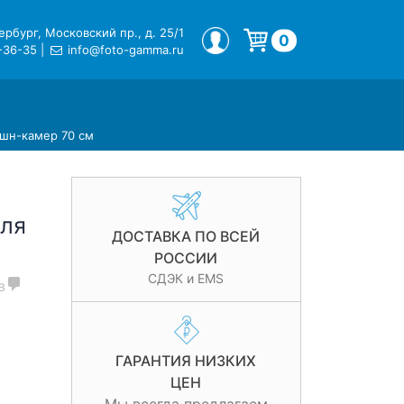
рбург, Московский пр., д. 25/1
МОЙ ПРОФИЛЬ
0
-36-35
|
info@foto-gamma.ru
Корзина пуста.
шн-камер 70 см
ля
ДОСТАВКА ПО ВСЕЙ
РОССИИ
СДЭК и EMS
в
ГАРАНТИЯ НИЗКИХ
ЦЕН