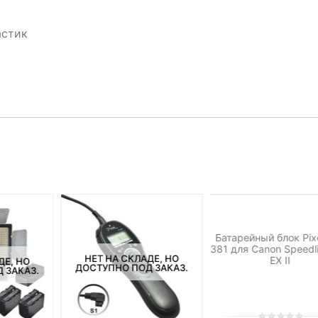
астик
НЕТ НА СКЛАДЕ, 
ДОСТУПНО ПОД ЗА
Батарейный блок Pix
381 для Canon Speedl
НЕТ НА СКЛАДЕ, НО
EX II
ДЕ, НО
ДОСТУПНО ПОД ЗАКАЗ.
 ЗАКАЗ.