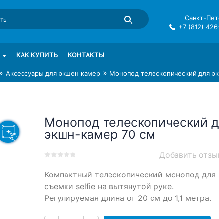
Санкт-Пете
+7 (812) 426
mma в СПб
КАК КУПИТЬ
КОНТАКТЫ
»
»
Аксессуары для экшен камер
Монопод телескопический для эк
Монопод телескопический д
экшн-камер 70 см
Добавить отзы
0
5
0
Компактный телескопический монопод для
out
of
съемки selfie на вытянутой руке.
based
Регулируемая длина от 20 см до 1,1 метра.
on
customer