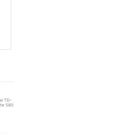
НО
КАЗ.
el TD-
ite 580
НЕТ НА СКЛАДЕ, НО
НЕТ НА СКЛАДЕ, НО
ДОСТУПНО ПОД ЗАКАЗ.
ДОСТУПНО ПОД ЗАКАЗ.
-11%