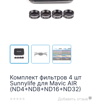
Комплект фильтров 4 шт
Sunnylife для Mavic AIR
(ND4+ND8+ND16+ND32)
Добавить отзыв
0
5
0