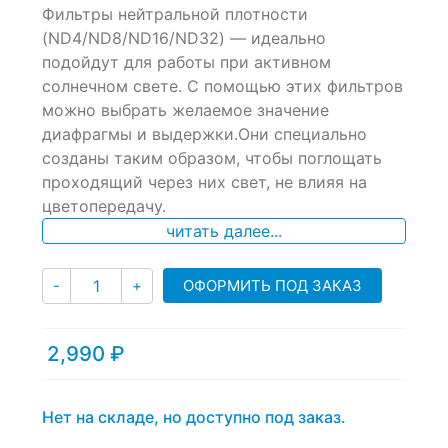
Фильтры нейтральной плотности
out
of
(ND4/ND8/ND16/ND32) — идеально
based
подойдут для работы при активном
on
солнечном свете. С помощью этих фильтров
customer
ratings
можно выбрать желаемое значение
диафрагмы и выдержки.Они специально
созданы таким образом, чтобы поглощать
проходящий через них свет, не влияя на
цветопередачу.
читать далее...
Количество
ОФОРМИТЬ ПОД ЗАКАЗ
-
+
2,990
₽
Нет на складе, но доступно под заказ.