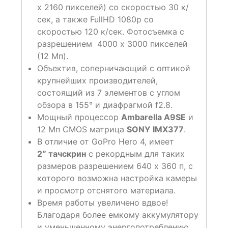
x 2160 пикселей) со скоростью 30 к/
сек, а также FullHD 1080p со
скоростью 120 к/сек. Фотосъемка с
разрешением 4000 x 3000 пикселей
(12 Мп).
Объектив, соперничающий с оптикой
крупнейших производителей,
состоящий из 7 элементов с углом
обзора в 155° и диафрагмой f2.8.
Мощный процессор
Ambarella A9SE
и
12 Мп CMOS матрица
SONY IMX377
.
В отличие от GoPro Hero 4, имеет
2″ тачскрин
с рекордным для таких
размеров разрешением 640 x 360 п, с
которого возможна настройка камеры
и просмотр отснятого материала.
Время работы увеличено вдвое!
Благодаря более емкому аккумулятору
и уменьшенному энергопотреблению