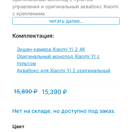
управления и оригинальный аквабокс Xiaomi
с креплением.
читать далее...
Комплектация:
Экшен-камера Xiaomi Yi 2 4K
Оригинальный монопод Xiaomi YI с
пультом
Аквабокс для Xiaomi YI 2 оригинальный
15,890
₽
15,390
₽
Текущая
Первоначальная
цена:
цена
15,390 ₽.
составляла
15,890 ₽.
Нет на складе, но доступно под заказ.
Цвет