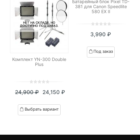
Батарейный блок Pixel TD-
381 для Canon Speedlite
580 EX II
НЕТ НА СКЛАДЕ, НО
ДОСТУПНО ПОД ЗАКАЗ.
0
5
0
3,990
₽
out
of
-
based
Под заказ
on
ль
Комплект YN-300 Double
Пе
customer
Plus
ratings
0
5
0
₽
24,900
₽
24,150
₽
out
я
начальная
Текущая
Первоначальная
of
цена:
цена
based
Выбрать вариант
on
.
вляла
24,150 ₽.
составляла
customer
₽.
24,900 ₽.
ratings