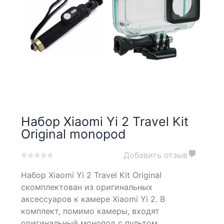
Набор Xiaomi Yi 2 Travel Kit
Original monopod
Добавить отзыв
0
5
0
Набор Xiaomi Yi 2 Travel Kit Original
out
of
скомплектован из оригинальных
based
аксессуаров к камере Xiaomi Yi 2. В
on
комплект, помимо камеры, входят
customer
ratings
оригинальный монопод с пультом