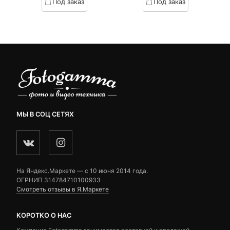
Под заказ
Под заказ
on
on
.
вляла
890 ₽.
составляла
customer
customer
₽.
1,000 ₽.
ratings
ratings
МЫ В СОЦ СЕТЯХ
На Яндекс.Маркете — c 10 июня 2014 года.
ОГРНИП 314784710100933
Смотреть отзывы в Я.Маркете
КОРОТКО О НАС