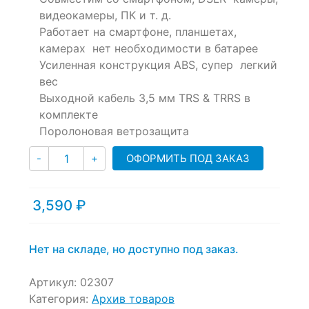
out
видеокамеры, ПК и т. д.
of
Работает на смартфоне, планшетах,
based
камерах нет необходимости в батарее
on
customer
Усиленная конструкция ABS, супер легкий
ratings
вес
Выходной кабель 3,5 мм TRS & TRRS в
комплекте
Поролоновая ветрозащита
Количество
ОФОРМИТЬ ПОД ЗАКАЗ
-
+
3,590
₽
Нет на складе, но доступно под заказ.
Артикул:
02307
Категория:
Архив товаров