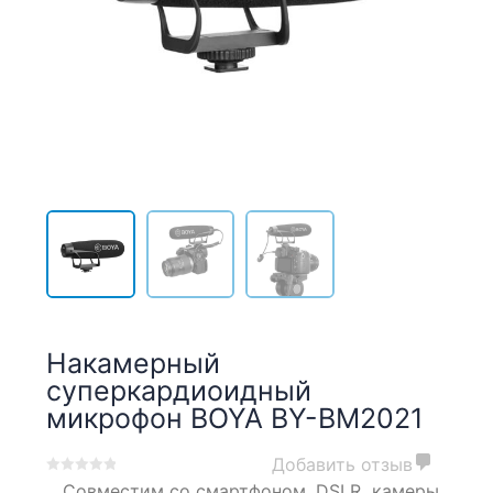
Накамерный
суперкардиоидный
микрофон BOYA BY-BM2021
Добавить отзыв
0
5
0
Совместим со смартфоном, DSLR камеры,