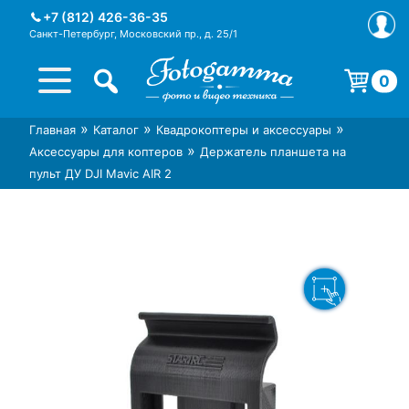
Skip
+7 (812) 426-36-35
to
Санкт-Петербург, Московский пр., д. 25/1
content
0
Корзина пуста.
»
»
»
Главная
Каталог
Квадрокоптеры и аксессуары
Интернет-магазин фототехники
Магазин фотоаксессуаров foto-
»
Аксессуары для коптеров
Держатель планшета на
Foto-Gamma в СПб
gamma.ru
пульт ДУ DJI Mavic AIR 2