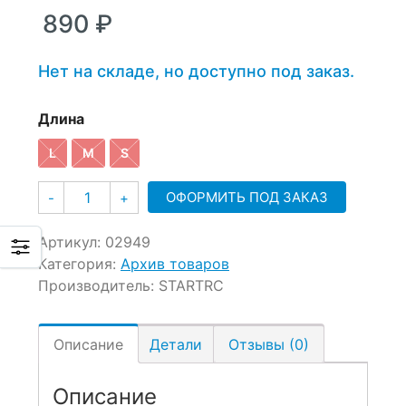
–
890
₽
890 ₽
Нет на складе, но доступно под заказ.
Длина
L
M
S
Количество
ОФОРМИТЬ ПОД ЗАКАЗ
-
+
Артикул:
02949
Категория:
Архив товаров
Производитель:
STARTRC
Описание
Детали
Отзывы (0)
Описание