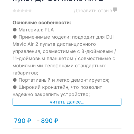
Добавить отзыв
0
5
0
Основные особенности:
out
of
● Материал: PLA
based
● Применимые модели: подходит для DJI
on
Mavic Air 2 пульта дистанционного
customer
ratings
управления, совместимые с 8-дюймовым /
11-дюймовым планшетом / совместимые с
мобильными телефонами стандартных
габаритов;
● Портативный и легко демонтируется;
● Широкий кронштейн, что позволит
надежно закрепить устройство;
читать далее...
790
₽
890
₽
Диапазон
–
цен:
790 ₽