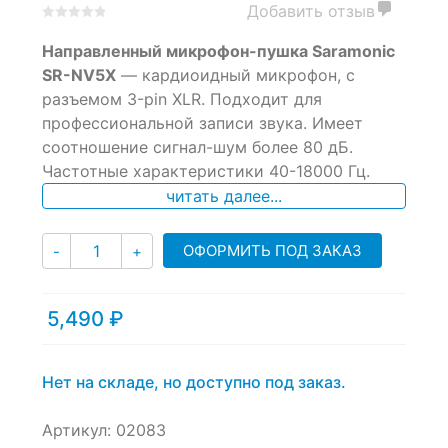
Добавить отзыв
0
5
0
Направленный микрофон-пушка Saramonic
out
of
SR-NV5X
— кардиоидный микрофон, с
based
разъемом 3-pin XLR. Подходит для
on
профессиональной записи звука. Имеет
customer
ratings
соотношение сигнал-шум более 80 дБ.
Частотные характеристики 40-18000 Гц.
читать далее...
Количество
ОФОРМИТЬ ПОД ЗАКАЗ
-
+
5,490
₽
Нет на складе, но доступно под заказ.
Артикул:
02083