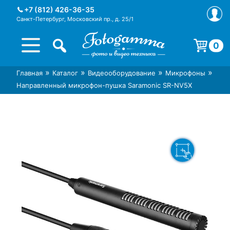
Skip
+7 (812) 426-36-35
to
Санкт-Петербург, Московский пр., д. 25/1
content
0
Корзина пуста.
»
»
»
»
Главная
Каталог
Видеооборудование
Микрофоны
Интернет-магазин фототехники
Магазин фотоаксессуаров foto-
Направленный микрофон-пушка Saramonic SR-NV5X
Foto-Gamma в СПб
gamma.ru