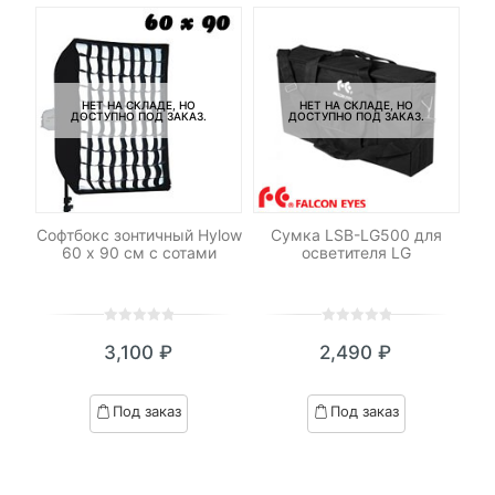
НЕТ НА СКЛАДЕ, НО
НЕТ НА СКЛАДЕ, НО
ДОСТУПНО ПОД ЗАКАЗ.
ДОСТУПНО ПОД ЗАКАЗ.
le
Софтбокс зонтичный Hylow
Сумка LSB-LG500 для
60 х 90 см с сотами
осветителя LG
0
5
0
0
5
0
₽
3,100
₽
2,490
₽
out
out
я
начальная
of
of
based
based
Под заказ
Под заказ
on
on
₽.
вляла
customer
customer
 ₽.
ratings
ratings