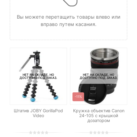
Вы можете перетащить товары влево или
вправо путем касания.
НЕТ НА СКЛАДЕ, НО
НЕТ НА СКЛАДЕ, НО
ДОСТУПНО ПОД ЗАКАЗ.
ДОСТУПНО ПОД ЗАКАЗ.
-11%
ДУ
Штатив JOBY GorillaPod
Кружка объектив Canon
П
Video
24-105 c крышкой
дозатором