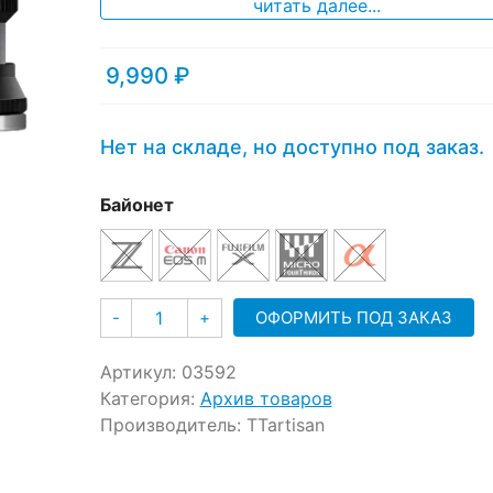
читать далее...
9,990
₽
Нет на складе, но доступно под заказ.
Байонет
Количество
ОФОРМИТЬ ПОД ЗАКАЗ
-
+
Артикул:
03592
Категория:
Архив товаров
Производитель:
TTartisan