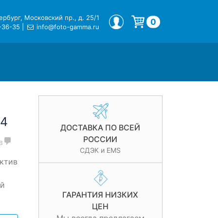
рбург, Московский пр., д. 25/1
МОЙ ПРОФИЛЬ
0
-36-35
|
info@foto-gamma.ru
Корзина пуста.
.4
ДОСТАВКА ПО ВСЕЙ
РОССИИ
в
СДЭК и EMS
ктив
ой
ГАРАНТИЯ НИЗКИХ
м
ЦЕН