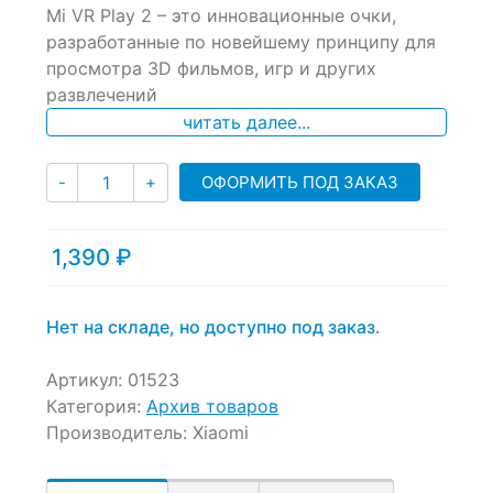
Mi VR Play 2 – это инновационные очки,
out
of
разработанные по новейшему принципу для
based
просмотра 3D фильмов, игр и других
on
развлечений
customer
ratings
читать далее...
Количество
ОФОРМИТЬ ПОД ЗАКАЗ
-
+
1,390
₽
Нет на складе, но доступно под заказ.
Артикул:
01523
Категория:
Архив товаров
Производитель:
Xiaomi