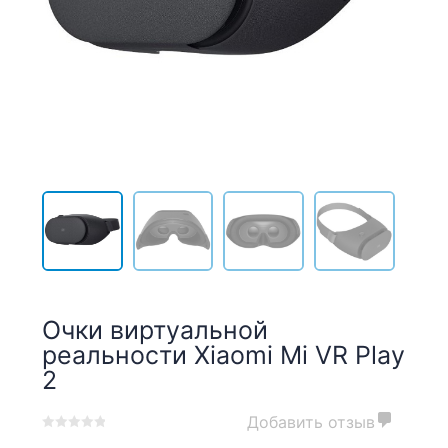
Очки виртуальной
реальности Xiaomi Mi VR Play
2
Добавить отзыв
0
5
0