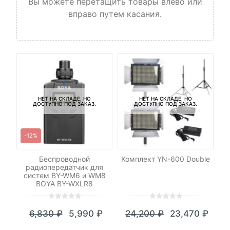
Вы можете перетащить товары влево или
вправо путем касания.
НЕТ НА СКЛАДЕ, НО
НЕТ НА СКЛАДЕ, НО
ДОСТУПНО ПОД ЗАКАЗ.
ДОСТУПНО ПОД ЗАКАЗ.
-12%
-
RO
Беспроводной
Комплект YN-600 Double
К
радиопередатчик для
систем BY-WM6 и WM8
BOYA BY-WXLR8
0
5
0
0
5
0
6,830
₽
5,990
₽
24,200
₽
23,470
₽
out
out
Текущая
Первоначальная
Текущая
Первоначал
of
of