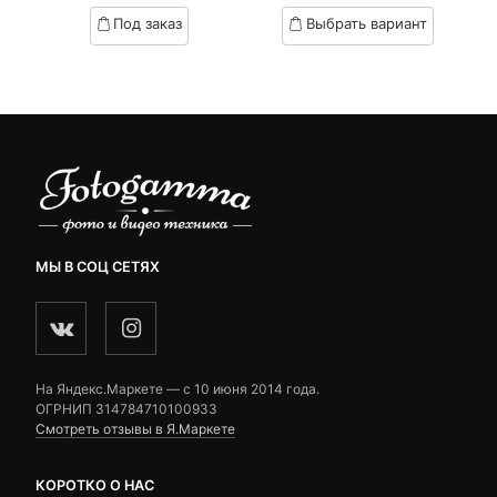
цена:
цена
цена:
цена
based
based
Под заказ
Выбрать вариант
on
on
5,990 ₽.
составляла
23,470 ₽.
составляла
customer
customer
6,830 ₽.
24,200 ₽.
ratings
ratings
МЫ В СОЦ СЕТЯХ
На Яндекс.Маркете — c 10 июня 2014 года.
ОГРНИП 314784710100933
Смотреть отзывы в Я.Маркете
КОРОТКО О НАС