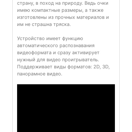
страну, в поход на природу. Ведь очки
имею компактные размеры, а также
изготовлены из прочных материалов и
им не страшна тряска.
Устройство имеет функцию
автоматического распознавания
видеоформата и сразу активирует
нужный для видео проигрыватель.
Поддерживает виды форматов: 2D, 3D,
панорамное видео.