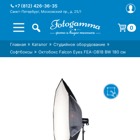
Skip
+7 (812) 426-36-35
to
Санкт-Петербург, Московский пр., д. 25/1
content
0
Корзина пуста.
»
»
»
Главная
Каталог
Студийное оборудование
Интернет-магазин фототехники
Магазин фотоаксессуаров foto-
»
Софтбоксы
Октобокс Falcon Eyes FEA-OB18 BW 180 см
Foto-Gamma в СПб
gamma.ru