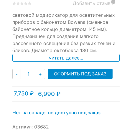
Добавить отзыв
0
5
0
световой модификатор для осветительных
out
of
приборов с байонетом Bowens (сменное
based
байонетное кольцо диаметром 145 мм).
on
Предназначен для создания мягкого
customer
ratings
рассеянного освещения без резких теней и
бликов. Диаметр октобокса 180 см.
читать далее...
Количество
ОФОРМИТЬ ПОД ЗАКАЗ
-
+
7,750
₽
6,990
₽
Текущая
Первоначальная
цена:
цена
6,990 ₽.
составляла
7,750 ₽.
Нет на складе, но доступно под заказ.
Артикул:
03682