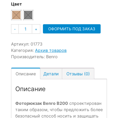
Цвет
Количество
ОФОРМИТЬ ПОД ЗАКАЗ
-
+
Артикул:
01773
Категория:
Архив товаров
Производитель:
Benro
Описание
Детали
Отзывы (0)
Описание
Фоторюкзак Benro B200
спроектирован
таким образом, чтобы предложить более
безопасный способ носить и защищать