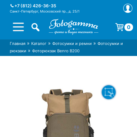
Skip
+7 (812) 426-36-35
to
Санкт-Петербург, Московский пр., д. 25/1
content
0
Корзина пуста.
»
»
»
Главная
Каталог
Фотосумки и ремни
Фотосумки и
Интернет-магазин фототехники
Магазин фотоаксессуаров foto-
»
рюкзаки
Фоторюкзак Benro B200
Foto-Gamma в СПб
gamma.ru