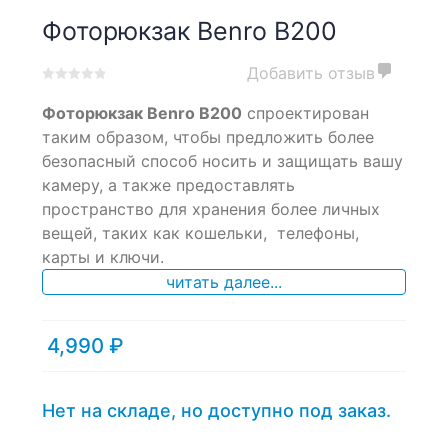
Фоторюкзак Benro B200
Добавить отзыв
0
5
0
Фоторюкзак Benro B200
спроектирован
out
of
таким образом, чтобы предложить более
based
безопасный способ носить и защищать вашу
on
камеру, а также предоставлять
customer
ratings
пространство для хранения более личных
вещей, таких как кошельки, телефоны,
карты и ключи.
читать далее...
4,990
₽
Нет на складе, но доступно под заказ.