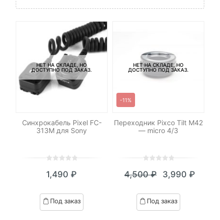
НЕТ НА СКЛАДЕ, НО
НЕТ НА СКЛАДЕ, НО
ДОСТУПНО ПОД ЗАКАЗ.
ДОСТУПНО ПОД ЗАКАЗ.
-11%
-
р
Синхрокабель Pixel FC-
Переходник Pixco Tilt M42
для
313M для Sony
— micro 4/3
0
5
0
0
5
0
1,490
₽
4,500
₽
3,990
₽
out
out
Текущая
Первоначал
of
of
цена:
цена
based
based
Под заказ
Под заказ
on
on
3,990 ₽.
составляла
customer
customer