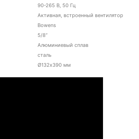
90-265 В, 50 Гц
Активная, встроенный вентилятор
Bowens
5/8“
Алюминиевый сплав
сталь
Ø132х390 мм