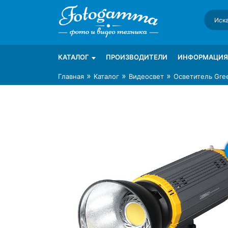
Skip
to
content
Интернет-магазин фототехники Foto-Ga
Магазин фотоаксессуаров foto-gamma.ru
КАТАЛОГ
ПРОИЗВОДИТЕЛИ
ИНФОРМАЦИЯ
»
»
»
Главная
Каталог
Видеосвет
Осветитель Gre