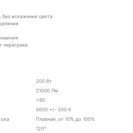
% без искажения цвета
деление
люминия
т перегрева
200 Вт
21000 Лм
>95
5600 +/- 200 К
тока
Плавная, от 10% до 100%
120°