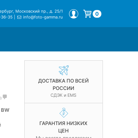
рбург, Московский пр., д. 25/1
МОЙ ПРОФИЛЬ
0
-36-35
|
info@foto-gamma.ru
Корзина пуста.
ДОСТАВКА ПО ВСЕЙ
РОССИИ
СДЭК и EMS
в
3 BW
ГАРАНТИЯ НИЗКИХ
й
ЦЕН